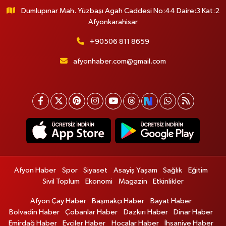
Dumlupınar Mah. Yüzbaşı Agah Caddesi No:44 Daire:3 Kat:2
Afyonkarahisar
+90506 811 8659
afyonhaber.com@gmail.com
Afyon Haber
Spor
Siyaset
Asayiş Yaşam
Sağlık
Eğitim
Sivil Toplum
Ekonomi
Magazin
Etkinlikler
Afyon Çay Haber
Başmakçı Haber
Bayat Haber
Bolvadin Haber
Çobanlar Haber
Dazkırı Haber
Dinar Haber
Emirdağ Haber
Evciler Haber
Hocalar Haber
İhsaniye Haber