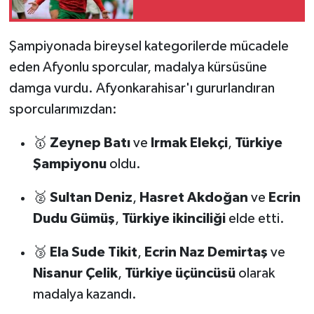
Şampiyonada bireysel kategorilerde mücadele
eden Afyonlu sporcular, madalya kürsüsüne
damga vurdu. Afyonkarahisar'ı gururlandıran
sporcularımızdan:
🥇
Zeynep Batı
ve
Irmak Elekçi
,
Türkiye
Şampiyonu
oldu.
🥈
Sultan Deniz
,
Hasret Akdoğan
ve
Ecrin
Dudu Gümüş
,
Türkiye ikinciliği
elde etti.
🥉
Ela Sude Tikit
,
Ecrin Naz Demirtaş
ve
Nisanur Çelik
,
Türkiye üçüncüsü
olarak
madalya kazandı.