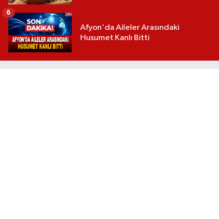
6
Afyon'da Aileler Arasındaki
Husumet Kanlı Bitti