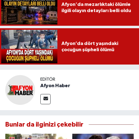
Afyon'da mezarlıktaki ölümle
ilgili olayın detayları belli oldu
Afyon’da dört yaşındaki
çocuğun şüpheli ölümü
EDITÖR
Afyon Haber
Bunlar da ilginizi çekebilir