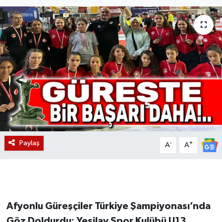
Magazin
Etkinlikler
Paylaş
-
+
A
A
Afyonlu Güreşçiler Türkiye Şampiyonası’nda
Göz Doldurdu: Yeşilay Spor Kulübü U13