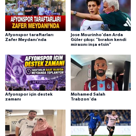
Afyonspor taraftarları
Jose Mourinho’dan Arda
Zafer Meydanı’nda
Güler çıkışı: "bırakın kendi
mirasını inşa etsin"
Afyonspor için destek
Mohamed Salah
zamanı
Trabzon'da