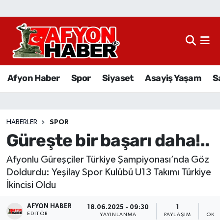
Afyon Haber
Siyaset
Afyon Haber
Spor
Siyaset
Asayiş Yaşam
S
Spor
Asayiş Yaşam
HABERLER
SPOR
Güreşte bir başarı daha!..
Sağlık
Afyonlu Güreşçiler Türkiye Şampiyonası’nda Göz
Eğitim
Doldurdu: Yeşilay Spor Kulübü U13 Takımı Türkiye
İkincisi Oldu
Sivil Toplum
AFYON HABER
18.06.2025 - 09:30
1
Ekonomi
EDITÖR
YAYINLANMA
PAYLAŞIM
OKU