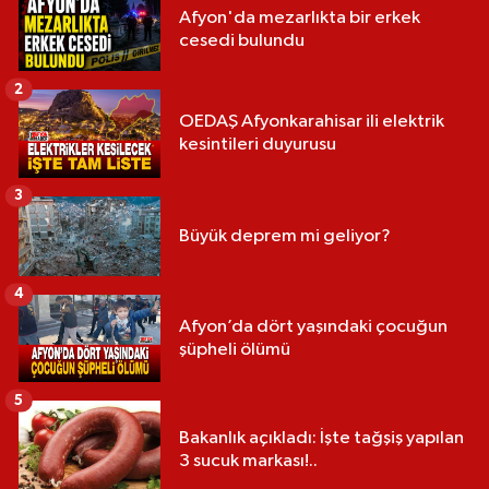
Afyon'da mezarlıkta bir erkek
cesedi bulundu
2
OEDAŞ Afyonkarahisar ili elektrik
kesintileri duyurusu
3
Büyük deprem mi geliyor?
4
Afyon’da dört yaşındaki çocuğun
şüpheli ölümü
5
Bakanlık açıkladı: İşte tağşiş yapılan
3 sucuk markası!..