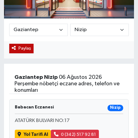
Magazin
Etkinlikler
Paylaş
Gaziantep
Nizip
06 Ağustos 2026
Perşembe nöbetçi eczane adres, telefon ve
konumları
Babacan Eczanesi
Nizip
ATATÜRK BULVARI NO:17
Yol Tarifi Al
0 (342) 517 92 81