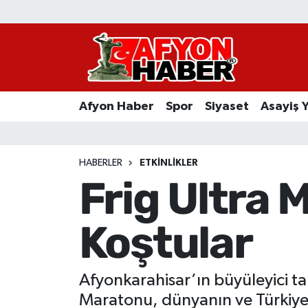
Afyon Haber
Siyaset
Afyon Haber
Spor
Siyaset
Asayiş 
Spor
Asayiş Yaşam
HABERLER
ETKINLIKLER
Frig Ultra 
Sağlık
Koştular
Eğitim
Sivil Toplum
Afyonkarahisar’ın büyüleyici tar
Ekonomi
Maratonu, dünyanın ve Türkiye'n