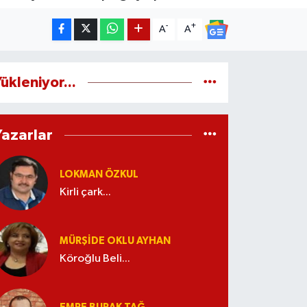
-
+
A
A
ükleniyor...
Yazarlar
LOKMAN ÖZKUL
Kirli çark...
MÜRŞIDE OKLU AYHAN
Köroğlu Beli...