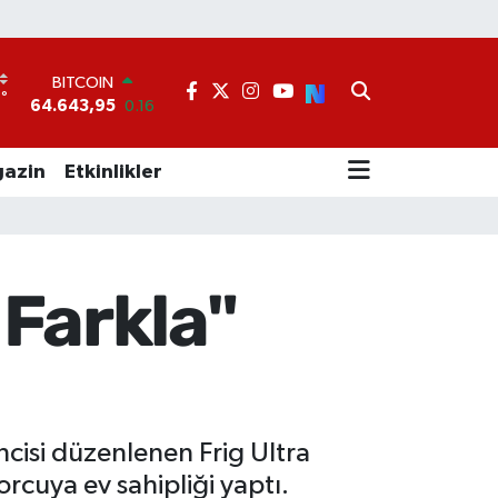
BITCOIN
64.643,95
0.16
°
DOLAR
1
47,6704
0
EURO
55,0406
-0.08
azin
Etkinlikler
STERLİN
64,2143
0
GRAM ALTIN
6500.87
0.12
BİST100
 Farkla"
13.799
70
ncisi düzenlenen Frig Ultra
rcuya ev sahipliği yaptı.