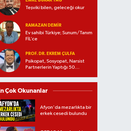
EMRE BURAK TAĞ
Teşviki bilen, geleceği okur
RAMAZAN DEMİR
Ev sahibi Türkiye; Sunum/Tanım
FİL’ce
PROF. DR. EKREM ÇULFA
Psikopat, Sosyopat, Narsist
Partnerlerin Yaptığı 50
Manipülasyon
En Çok Okunanlar
Afyon'da mezarlıkta bir
erkek cesedi bulundu