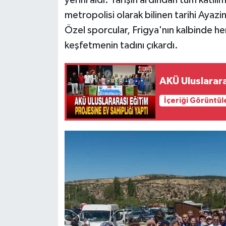
yerini aldı. Yarışın ardından tüm katılım
metropolisi olarak bilinen tarihi Ayazi
Özel sporcular, Frigya'nın kalbinde 
keşfetmenin tadını çıkardı.
AKÜ Uluslarara
İçeriği Görüntül