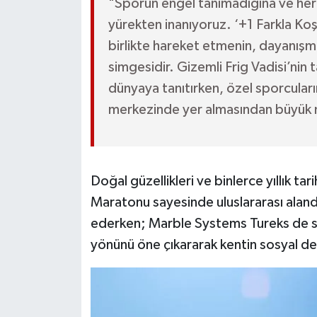
"Sporun engel tanımadığına ve herke
yürekten inanıyoruz. ‘+1 Farkla Koşu
birlikte hareket etmenin, dayanışma
simgesidir. Gizemli Frig Vadisi’nin ta
dünyaya tanıtırken, özel sporcuları
merkezinde yer almasından büyük 
Doğal güzellikleri ve binlerce yıllık tar
Maratonu sayesinde uluslararası aland
ederken; Marble Systems Tureks de sporu
yönünü öne çıkararak kentin sosyal de