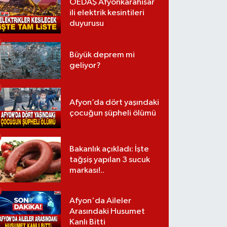
OEDAŞ Afyonkarahisar
ili elektrik kesintileri
duyurusu
Büyük deprem mi
geliyor?
Afyon’da dört yaşındaki
çocuğun şüpheli ölümü
Bakanlık açıkladı: İşte
tağşiş yapılan 3 sucuk
markası!..
Afyon'da Aileler
Arasındaki Husumet
Kanlı Bitti