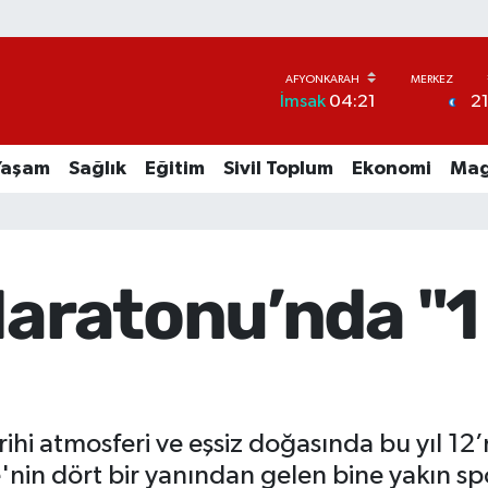
2
İmsak
04:21
Yaşam
Sağlık
Eğitim
Sivil Toplum
Ekonomi
Mag
Maratonu’nda "1
ihi atmosferi ve eşsiz doğasında bu yıl 12’
in dört bir yanından gelen bine yakın spo