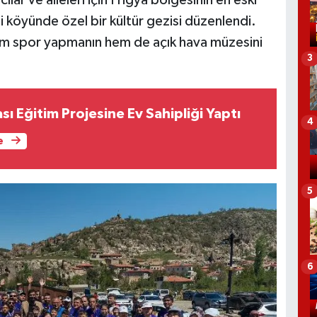
cılar ve aileleri için Frigya bölgesinin en eski
ni köyünde özel bir kültür gezisi düzenlendi.
hem spor yapmanın hem de açık hava müzesini
3
sı Eğitim Projesine Ev Sahipliği Yaptı
4
e
5
6