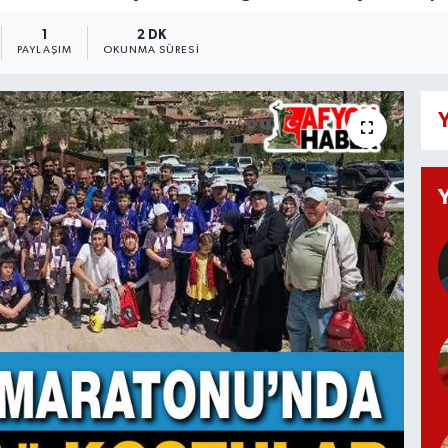
1
2 DK
PAYLAŞIM
OKUNMA SÜRESI
Y