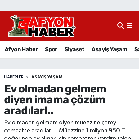
Afyon Haber
Siyaset
Afyon Haber
Spor
Siyaset
Asayiş Yaşam
S
Spor
Asayiş Yaşam
HABERLER
ASAYIŞ YAŞAM
Ev olmadan gelmem
Sağlık
diyen imama çözüm
Eğitim
aradılar!..
Sivil Toplum
Ev olmadan gelmem diyen müezzine çareyi
cemaatte aradılar!.. Müezzine 1 milyon 950 TL
Ekonomi
değerinde ev almak için cemaatten yardım talep