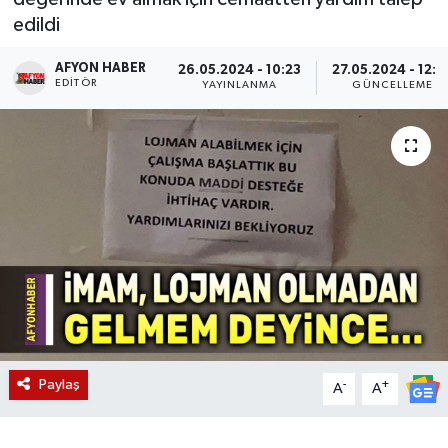
edildi
Magazin
AFYON HABER
26.05.2024 - 10:23
27.05.2024 - 12:2
EDITÖR
Etkinlikler
YAYINLANMA
GÜNCELLEME
Paylaş
-
+
A
A