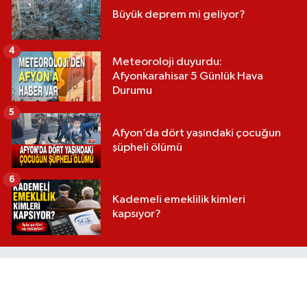
Büyük deprem mi geliyor?
4
Meteoroloji duyurdu:
Afyonkarahisar 5 Günlük Hava
Durumu
5
Afyon’da dört yaşındaki çocuğun
şüpheli ölümü
6
Kademeli emeklilik kimleri
kapsıyor?