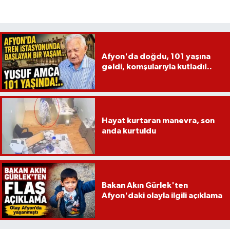
Afyon'da doğdu, 101 yaşına
geldi, komşularıyla kutladı!..
Hayat kurtaran manevra, son
anda kurtuldu
Bakan Akın Gürlek'ten
Afyon'daki olayla ilgili açıklama