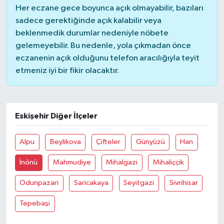
Her eczane gece boyunca açık olmayabilir, bazıları
sadece gerektiğinde açık kalabilir veya
beklenmedik durumlar nedeniyle nöbete
gelemeyebilir. Bu nedenle, yola çıkmadan önce
eczanenin açık olduğunu telefon aracılığıyla teyit
etmeniz iyi bir fikir olacaktır.
Eskişehir Diğer İlçeler
Alpu
Beylikova
Çifteler
Günyüzü
Han
İnönü
Mahmudiye
Mihalgazi
Mihaliççik
Odunpazari
Saricakaya
Seyitgazi
Sivrihisar
Tepebaşi