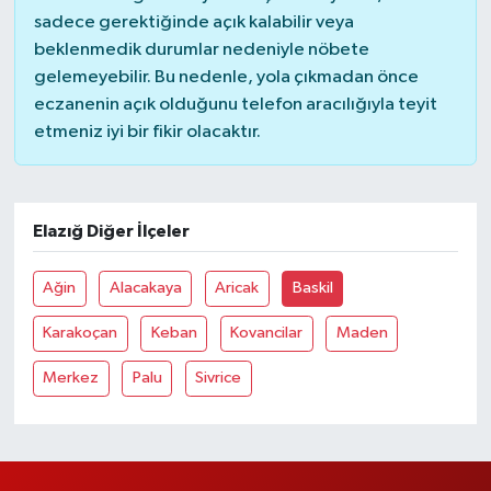
sadece gerektiğinde açık kalabilir veya
beklenmedik durumlar nedeniyle nöbete
gelemeyebilir. Bu nedenle, yola çıkmadan önce
eczanenin açık olduğunu telefon aracılığıyla teyit
etmeniz iyi bir fikir olacaktır.
Elazığ Diğer İlçeler
Ağin
Alacakaya
Aricak
Baskil
Karakoçan
Keban
Kovancilar
Maden
Merkez
Palu
Sivrice