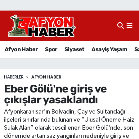
Afyon Haber
Siyaset
Afyon Haber
Spor
Siyaset
Asayiş Yaşam
S
Spor
Asayiş Yaşam
HABERLER
AFYON HABER
Eber Gölü'ne giriş ve
Sağlık
çıkışlar yasaklandı
Eğitim
Afyonkarahisar’ın Bolvadin, Çay ve Sultandağı
Sivil Toplum
ilçeleri sınırlarında bulunan ve “Ulusal Öneme Haiz
Sulak Alan” olarak tescillenen Eber Gölü’nde, son
Ekonomi
dönemde artan saz yangınları nedeniyle giriş ve