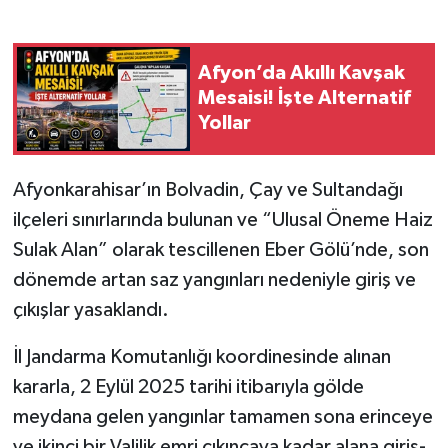
Afyon’da Akıllı Kavşak
Mesaisi! İşte Alternatif
Yollar
Afyonkarahisar’ın Bolvadin, Çay ve Sultandağı
ilçeleri sınırlarında bulunan ve “Ulusal Öneme Haiz
Sulak Alan” olarak tescillenen Eber Gölü’nde, son
dönemde artan saz yangınları nedeniyle giriş ve
çıkışlar yasaklandı.
İl Jandarma Komutanlığı koordinesinde alınan
kararla, 2 Eylül 2025 tarihi itibarıyla gölde
meydana gelen yangınlar tamamen sona erinceye
ve ikinci bir Valilik emri çıkıncaya kadar alana giriş-