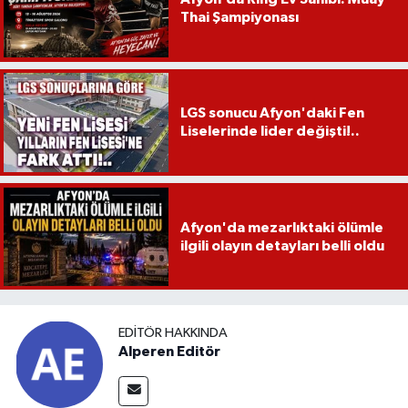
Thai Şampiyonası
LGS sonucu Afyon'daki Fen
Liselerinde lider değişti!..
Afyon'da mezarlıktaki ölümle
ilgili olayın detayları belli oldu
EDITÖR HAKKINDA
Alperen Editör