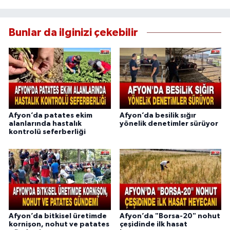
Bunlar da ilginizi çekebilir
Afyon’da patates ekim
Afyon’da besilik sığır
alanlarında hastalık
yönelik denetimler sürüyor
kontrolü seferberliği
Afyon’da bitkisel üretimde
Afyon’da "Borsa-20" nohut
kornişon, nohut ve patates
çeşidinde ilk hasat