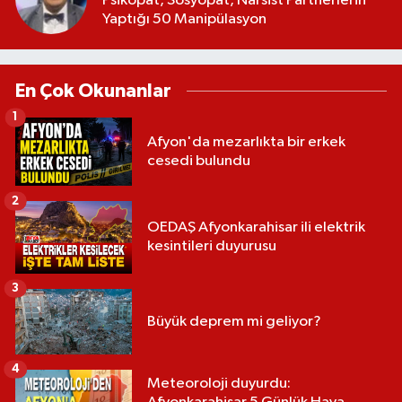
Psikopat, Sosyopat, Narsist Partnerlerin
Yaptığı 50 Manipülasyon
En Çok Okunanlar
1
Afyon'da mezarlıkta bir erkek
cesedi bulundu
2
OEDAŞ Afyonkarahisar ili elektrik
kesintileri duyurusu
3
Büyük deprem mi geliyor?
4
Meteoroloji duyurdu: