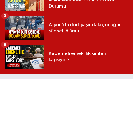
Afyonkarahisar 5 Günlük Hava
Durumu
5
Afyon’da dört yaşındaki çocuğun
şüpheli ölümü
6
Kademeli emeklilik kimleri
kapsıyor?