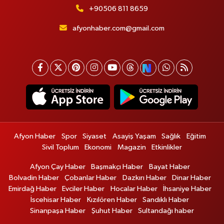
+90506 811 8659
afyonhaber.com@gmail.com
Afyon Haber
Spor
Siyaset
Asayiş Yaşam
Sağlık
Eğitim
Sivil Toplum
Ekonomi
Magazin
Etkinlikler
Afyon Çay Haber
Başmakçı Haber
Bayat Haber
Bolvadin Haber
Çobanlar Haber
Dazkırı Haber
Dinar Haber
Emirdağ Haber
Evciler Haber
Hocalar Haber
İhsaniye Haber
İscehisar Haber
Kızılören Haber
Sandıklı Haber
Sinanpaşa Haber
Şuhut Haber
Sultandağı haber