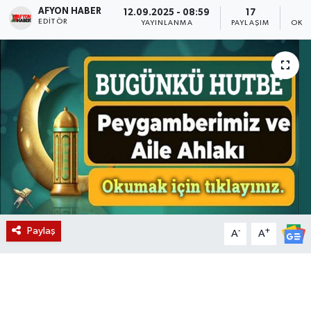
AFYON HABER
12.09.2025 - 08:59
17
EDITÖR
Magazin
YAYINLANMA
PAYLAŞIM
OKU
Etkinlikler
Paylaş
-
+
A
A