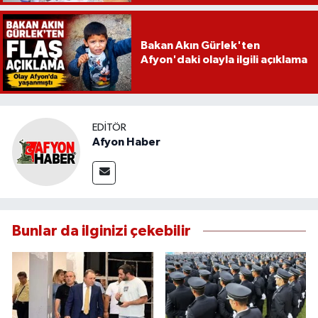
Bakan Akın Gürlek'ten
Afyon'daki olayla ilgili açıklama
EDITÖR
Afyon Haber
Bunlar da ilginizi çekebilir