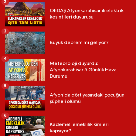
2
OEDAŞ Afyonkarahisar ili elektrik
kesintileri duyurusu
3
Büyük deprem mi geliyor?
4
Meteoroloji duyurdu:
Afyonkarahisar 5 Günlük Hava
Durumu
5
Afyon’da dört yaşındaki çocuğun
şüpheli ölümü
6
Kademeli emeklilik kimleri
kapsıyor?