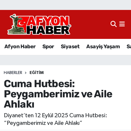
Afyon Haber
Siyaset
Afyon Haber
Spor
Siyaset
Asayiş Yaşam
S
Spor
Asayiş Yaşam
HABERLER
EĞITIM
Cuma Hutbesi:
Sağlık
Peygamberimiz ve Aile
Eğitim
Ahlakı
Sivil Toplum
Diyanet’ten 12 Eylül 2025 Cuma Hutbesi:
“Peygamberimiz ve Aile Ahlakı”
Ekonomi