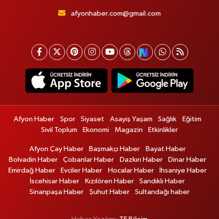
afyonhaber.com@gmail.com
Afyon Haber
Spor
Siyaset
Asayiş Yaşam
Sağlık
Eğitim
Sivil Toplum
Ekonomi
Magazin
Etkinlikler
Afyon Çay Haber
Başmakçı Haber
Bayat Haber
Bolvadin Haber
Çobanlar Haber
Dazkırı Haber
Dinar Haber
Emirdağ Haber
Evciler Haber
Hocalar Haber
İhsaniye Haber
İscehisar Haber
Kızılören Haber
Sandıklı Haber
Sinanpaşa Haber
Şuhut Haber
Sultandağı haber