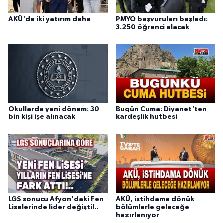
AKÜ'de iki yatırım daha
PMYO başvuruları başladı:
3.250 öğrenci alacak
Okullarda yeni dönem: 30
Bugün Cuma: Diyanet'ten
bin kişi işe alınacak
kardeşlik hutbesi
LGS sonucu Afyon'daki Fen
AKÜ, istihdama dönük
Liselerinde lider değişti!..
bölümlerle geleceğe
hazırlanıyor