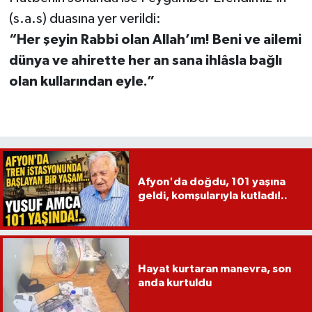
(s.a.s) duasına yer verildi:
“Her şeyin Rabbi olan Allah’ım! Beni ve ailemi
dünya ve ahirette her an sana ihlâsla bağlı
olan kullarından eyle.”
Afyon'da doğdu, 101 yaşına
geldi, komşularıyla kutladı!..
Hayat kurtaran manevra, son
anda kurtuldu