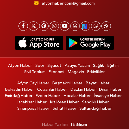
afyonhaber.com@gmail.com
Afyon Haber
Spor
Siyaset
Asayiş Yaşam
Sağlık
Eğitim
Sivil Toplum
Ekonomi
Magazin
Etkinlikler
Afyon Çay Haber
Başmakçı Haber
Bayat Haber
Bolvadin Haber
Çobanlar Haber
Dazkırı Haber
Dinar Haber
Emirdağ Haber
Evciler Haber
Hocalar Haber
İhsaniye Haber
İscehisar Haber
Kızılören Haber
Sandıklı Haber
Sinanpaşa Haber
Şuhut Haber
Sultandağı haber
Haber Yazılımı:
TE Bilişim