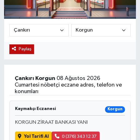
Magazin
Etkinlikler
Paylaş
Çankırı
Korgun
08 Ağustos 2026
Cumartesi nöbetçi eczane adres, telefon ve
konumları
Kaymakçı Eczanesi
Korgun
KORGUN ZİRAAT BANKASI YANI
Yol Tarifi Al
0 (376) 343 12 37