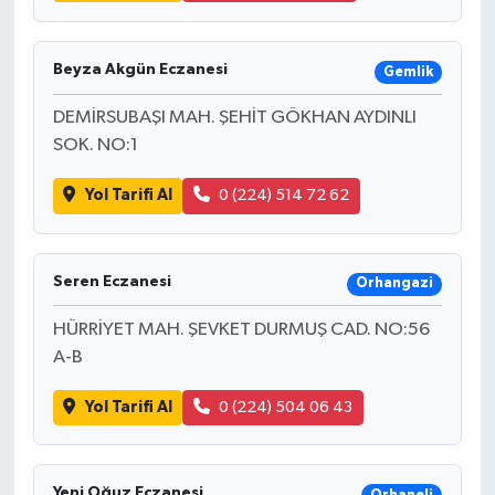
Beyza Akgün Eczanesi
Gemlik
DEMİRSUBAŞI MAH. ŞEHİT GÖKHAN AYDINLI
SOK. NO:1
Yol Tarifi Al
0 (224) 514 72 62
Seren Eczanesi
Orhangazi
HÜRRİYET MAH. ŞEVKET DURMUŞ CAD. NO:56
A-B
Yol Tarifi Al
0 (224) 504 06 43
Yeni Oğuz Eczanesi