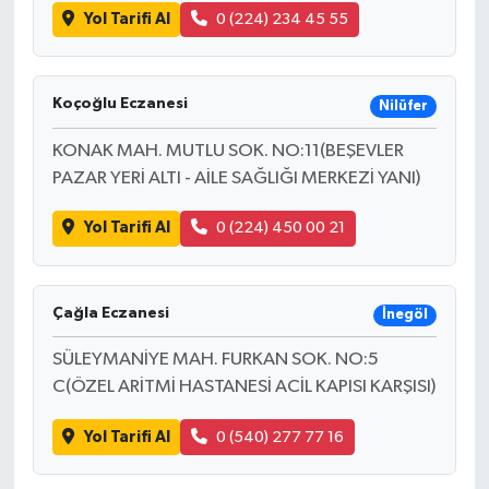
Yol Tarifi Al
0 (224) 234 45 55
Koçoğlu Eczanesi
Nilüfer
KONAK MAH. MUTLU SOK. NO:11(BEŞEVLER
PAZAR YERİ ALTI - AİLE SAĞLIĞI MERKEZİ YANI)
Yol Tarifi Al
0 (224) 450 00 21
Çağla Eczanesi
İnegöl
SÜLEYMANİYE MAH. FURKAN SOK. NO:5
C(ÖZEL ARİTMİ HASTANESİ ACİL KAPISI KARŞISI)
Yol Tarifi Al
0 (540) 277 77 16