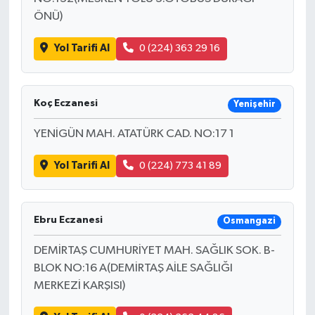
ÖNÜ)
Yol Tarifi Al
0 (224) 363 29 16
Koç Eczanesi
Yenişehir
YENİGÜN MAH. ATATÜRK CAD. NO:17 1
Yol Tarifi Al
0 (224) 773 41 89
Ebru Eczanesi
Osmangazi
DEMİRTAŞ CUMHURİYET MAH. SAĞLIK SOK. B-
BLOK NO:16 A(DEMİRTAŞ AİLE SAĞLIĞI
MERKEZİ KARŞISI)