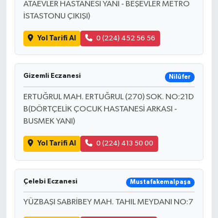
ATAEVLER HASTANESİ YANI - BEŞEVLER METRO
İSTASTONU ÇIKIŞI)
Yol Tarifi Al
0 (224) 452 56 56
Gizemli Eczanesi
Nilüfer
ERTUĞRUL MAH. ERTUĞRUL (270) SOK. NO:21D
B(DÖRTÇELİK ÇOCUK HASTANESİ ARKASI -
BUSMEK YANI)
Yol Tarifi Al
0 (224) 413 50 00
Çelebi Eczanesi
Mustafakemalpaşa
YÜZBAŞI SABRİBEY MAH. TAHIL MEYDANI NO:7