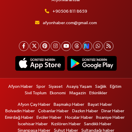
+90506 811 8659
afyonhaber.com@gmail.com
Afyon Haber
Spor
Siyaset
Asayiş Yaşam
Sağlık
Eğitim
Sivil Toplum
Ekonomi
Magazin
Etkinlikler
Afyon Çay Haber
Başmakçı Haber
Bayat Haber
Bolvadin Haber
Çobanlar Haber
Dazkırı Haber
Dinar Haber
Emirdağ Haber
Evciler Haber
Hocalar Haber
İhsaniye Haber
İscehisar Haber
Kızılören Haber
Sandıklı Haber
Sinanpaşa Haber
Şuhut Haber
Sultandağı haber