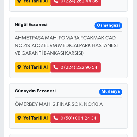
Yol Tarifi Al
0 (224) 262 44 86
Nilgül Eczanesi
Osmangazi
AHMETPAŞA MAH. FOMARA F.ÇAKMAK CAD.
NO:49 A(ÖZEL VM MEDİCALPARK HASTANESİ
VE GARANTİ BANKASI KARŞISI)
Yol Tarifi Al
0 (224) 222 96 54
Günaydın Eczanesi
Mudanya
ÖMERBEY MAH. 2.PINAR SOK. NO:10 A
Yol Tarifi Al
0 (501) 004 24 34