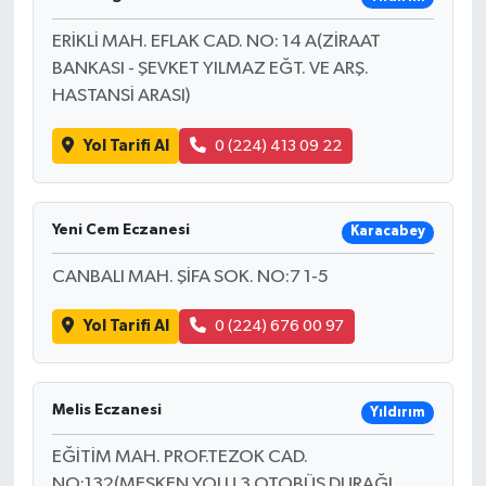
ERİKLİ MAH. EFLAK CAD. NO: 14 A(ZİRAAT
BANKASI - ŞEVKET YILMAZ EĞT. VE ARŞ.
HASTANSİ ARASI)
Yol Tarifi Al
0 (224) 413 09 22
Yeni Cem Eczanesi
Karacabey
CANBALI MAH. ŞİFA SOK. NO:7 1-5
Yol Tarifi Al
0 (224) 676 00 97
Melis Eczanesi
Yıldırım
EĞİTİM MAH. PROF.TEZOK CAD.
NO:132(MESKEN YOLU 3.OTOBÜS DURAĞI