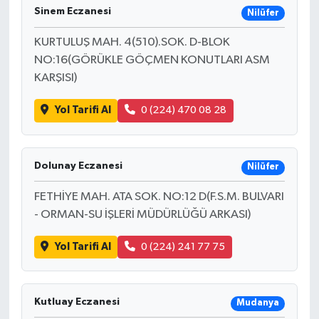
Sinem Eczanesi
Nilüfer
KURTULUŞ MAH. 4(510).SOK. D-BLOK
NO:16(GÖRÜKLE GÖÇMEN KONUTLARI ASM
KARŞISI)
Yol Tarifi Al
0 (224) 470 08 28
Dolunay Eczanesi
Nilüfer
FETHİYE MAH. ATA SOK. NO:12 D(F.S.M. BULVARI
- ORMAN-SU İŞLERİ MÜDÜRLÜĞÜ ARKASI)
Yol Tarifi Al
0 (224) 241 77 75
Kutluay Eczanesi
Mudanya