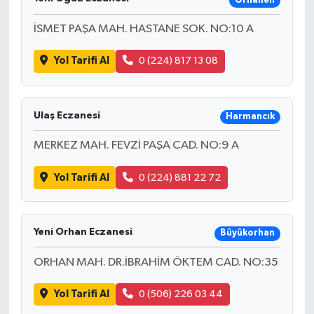
Orhaneli
İSMET PAŞA MAH. HASTANE SOK. NO:10 A
Yol Tarifi Al
0 (224) 817 13 08
Ulaş Eczanesi
Harmancık
MERKEZ MAH. FEVZİ PAŞA CAD. NO:9 A
Yol Tarifi Al
0 (224) 881 22 72
Yeni Orhan Eczanesi
Büyükorhan
ORHAN MAH. DR.İBRAHİM ÖKTEM CAD. NO:35
Yol Tarifi Al
0 (506) 226 03 44