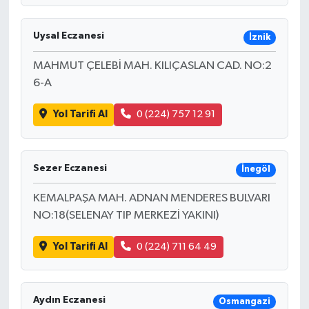
Uysal Eczanesi
İznik
MAHMUT ÇELEBİ MAH. KILIÇASLAN CAD. NO:2
6-A
Yol Tarifi Al
0 (224) 757 12 91
Sezer Eczanesi
İnegöl
KEMALPAŞA MAH. ADNAN MENDERES BULVARI
NO:18(SELENAY TIP MERKEZİ YAKINI)
Yol Tarifi Al
0 (224) 711 64 49
Aydın Eczanesi
Osmangazi