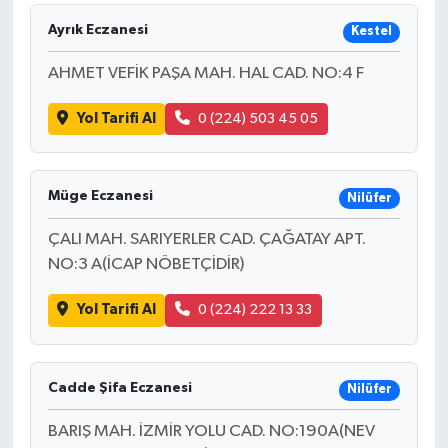
Ayrık Eczanesi
Kestel
AHMET VEFİK PAŞA MAH. HAL CAD. NO:4 F
Yol Tarifi Al
0 (224) 503 45 05
Müge Eczanesi
Nilüfer
ÇALI MAH. SARIYERLER CAD. ÇAĞATAY APT.
NO:3 A(İCAP NÖBETÇİDİR)
Yol Tarifi Al
0 (224) 222 13 33
Cadde Şifa Eczanesi
Nilüfer
BARIŞ MAH. İZMİR YOLU CAD. NO:190A(NEV