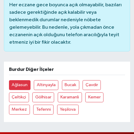
Her eczane gece boyunca açık olmayabilir, bazıları
sadece gerektiğinde açık kalabilir veya
beklenmedik durumlar nedeniyle nöbete
gelemeyebilir. Bu nedenle, yola çıkmadan önce
eczanenin açık olduğunu telefon aracılığıyla teyit
etmeniz iyi bir fikir olacaktır.
Burdur Diğer İlçeler
Ağlasun
Altinyayla
Bucak
Çavdir
Çeltikçi
Gölhisar
Karamanli
Kemer
Merkez
Tefenni
Yeşilova