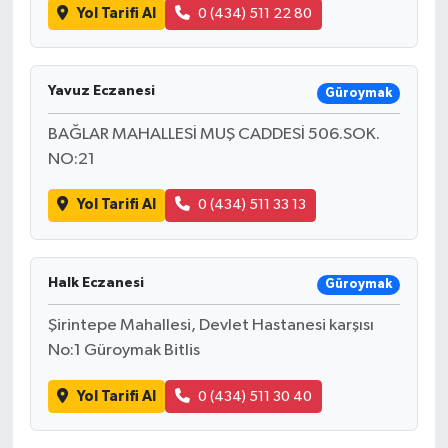
Yol Tarifi Al
0 (434) 511 22 80
Yavuz Eczanesi
Güroymak
BAĞLAR MAHALLESİ MUŞ CADDESİ 506.SOK.
NO:21
Yol Tarifi Al
0 (434) 511 33 13
Halk Eczanesi
Güroymak
Şirintepe Mahallesi, Devlet Hastanesi karşısı
No:1 Güroymak Bitlis
Yol Tarifi Al
0 (434) 511 30 40