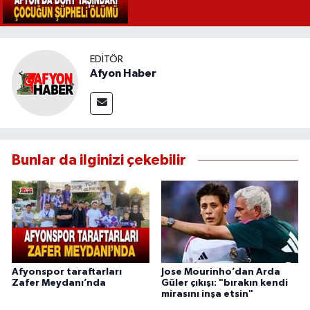
EDITÖR
Afyon Haber
Bunlar da ilginizi çekebilir
Afyonspor taraftarları
Jose Mourinho’dan Arda
Zafer Meydanı’nda
Güler çıkışı: "bırakın kendi
mirasını inşa etsin"