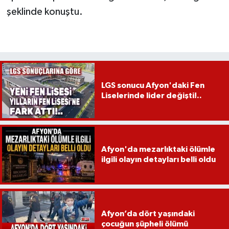
şeklinde konuştu.
LGS sonucu Afyon'daki Fen
Liselerinde lider değişti!..
Afyon'da mezarlıktaki ölümle
ilgili olayın detayları belli oldu
Afyon’da dört yaşındaki
çocuğun şüpheli ölümü