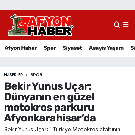
Afyon Haber
Siyaset
Afyon Haber
Spor
Siyaset
Asayiş Yaşam
S
Spor
Asayiş Yaşam
HABERLER
SPOR
Bekir Yunus Uçar:
Sağlık
Dünyanın en güzel
Eğitim
motokros parkuru
Afyonkarahisar’da
Sivil Toplum
Bekir Yunus Uçar: “Türkiye Motokros etabının
Ekonomi