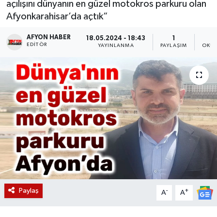
açılışını dünyanın en güzel motokros parkuru olan
Afyonkarahisar’da açtık”
Magazin
AFYON HABER
18.05.2024 - 18:43
1
Etkinlikler
EDITÖR
YAYINLANMA
PAYLAŞIM
OKUN
Paylaş
-
+
A
A