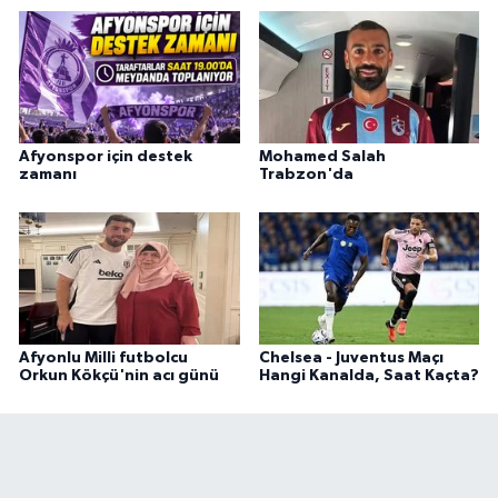
Afyonspor için destek
Mohamed Salah
zamanı
Trabzon'da
Afyonlu Milli futbolcu
Chelsea - Juventus Maçı
Orkun Kökçü'nin acı günü
Hangi Kanalda, Saat Kaçta?