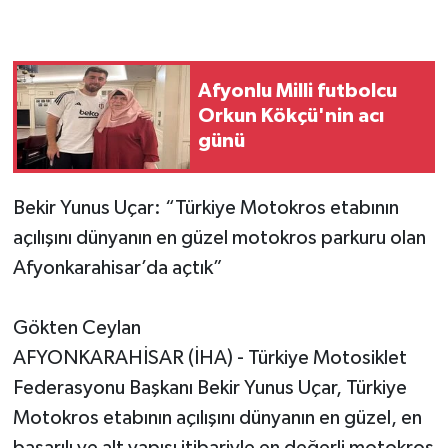
Afyonlu Milli futbolcu
Orkun Kökçü'nin acı
günü
Bekir Yunus Uçar: “Türkiye Motokros etabının
açılışını dünyanın en güzel motokros parkuru olan
Afyonkarahisar’da açtık”
Gökten Ceylan
AFYONKARAHİSAR (İHA) - Türkiye Motosiklet
Federasyonu Başkanı Bekir Yunus Uçar, Türkiye
Motokros etabının açılışını dünyanın en güzel, en
başarılı ve alt yapısı itibariyle en değerli motokros