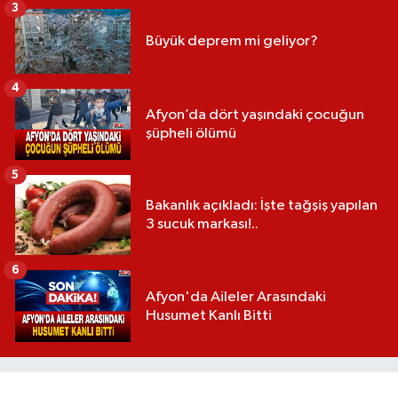
3
Büyük deprem mi geliyor?
4
Afyon’da dört yaşındaki çocuğun
şüpheli ölümü
5
Bakanlık açıkladı: İşte tağşiş yapılan
3 sucuk markası!..
6
Afyon'da Aileler Arasındaki
Husumet Kanlı Bitti