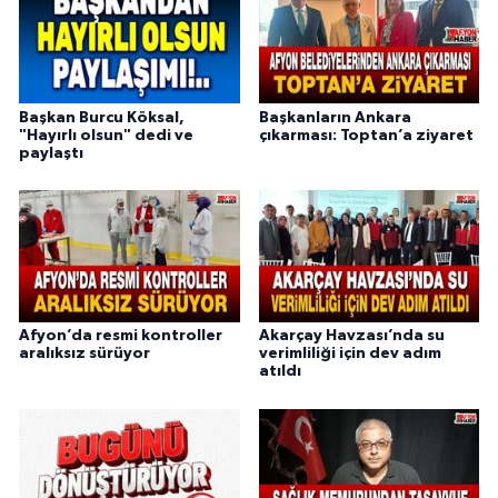
Başkan Burcu Köksal,
Başkanların Ankara
"Hayırlı olsun" dedi ve
çıkarması: Toptan’a ziyaret
paylaştı
Afyon’da resmi kontroller
Akarçay Havzası’nda su
aralıksız sürüyor
verimliliği için dev adım
atıldı