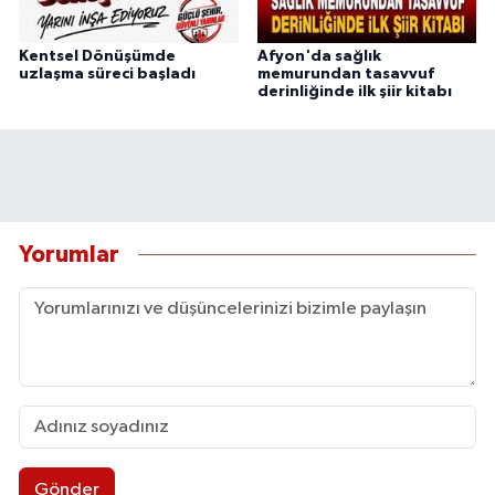
Kentsel Dönüşümde
Afyon'da sağlık
uzlaşma süreci başladı
memurundan tasavvuf
derinliğinde ilk şiir kitabı
Yorumlar
Gönder