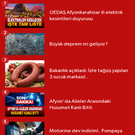
1
OEDAŞ Afyonkarahisar ili elektrik
kesintileri duyurusu
2
Büyük deprem mi geliyor?
3
Bakanlık açıkladı: İşte tağşiş yapılan
3 sucuk markası!..
4
Afyon'da Aileler Arasındaki
Husumet Kanlı Bitti
5
Motorine dev indirim!.. Pompaya