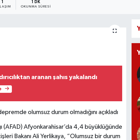
1
1 DK
YLAŞIM
OKUNMA SÜRESI
Y
ndırıcılıktan aranan şahıs yakalandı
e
 depremde olumsuz durum olmadığını açıkladı
ğı (AFAD) Afyonkarahisar’da 4,4 büyüklüğünde
şleri Bakanı Ali Yerlikaya, “Olumsuz bir durum