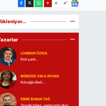
-
+
A
A
ükleniyor...
Yazarlar
LOKMAN ÖZKUL
Kirli çark...
MÜRŞIDE OKLU AYHAN
Köroğlu Beli...
EMRE BURAK TAĞ
Teşviki bilen, geleceği okur