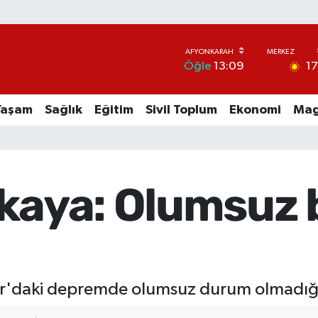
1
Öğle
13:09
Yaşam
Sağlık
Eğitim
Sivil Toplum
Ekonomi
Mag
ikaya: Olumsuz 
ar'daki depremde olumsuz durum olmadığı