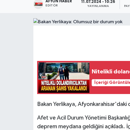
AFYON HABER
11.07.2024 - 10:26
EDITÖR
YAYINLANMA
PA
Magazin
Etkinlikler
Nitelikli dola
İçeriği Görüntül
Bakan Yerlikaya, Afyonkarahisar'daki
Afet ve Acil Durum Yönetimi Başkanlı
deprem meydana geldiğini açıkladı. İçi