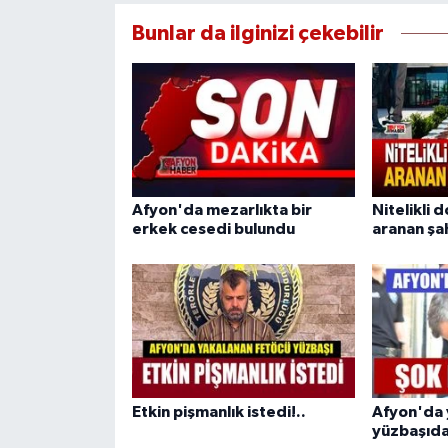
Bunlar da ilginizi çekebilir
Afyon'da mezarlıkta bir
Nitelikli d
erkek cesedi bulundu
aranan şa
Etkin pişmanlık istedi!..
Afyon'da 
yüzbaşıdan