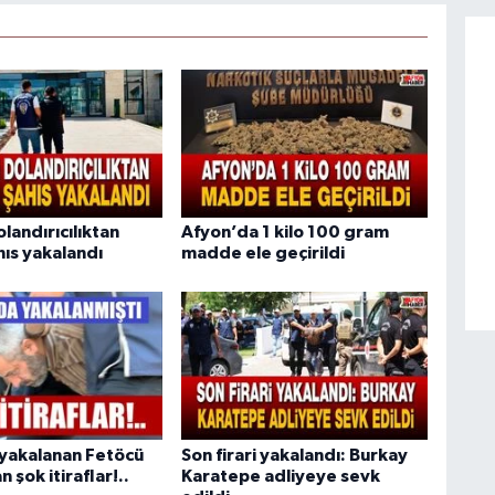
olandırıcılıktan
Afyon’da 1 kilo 100 gram
hıs yakalandı
madde ele geçirildi
yakalanan Fetöcü
Son firari yakalandı: Burkay
 şok itiraflar!..
Karatepe adliyeye sevk