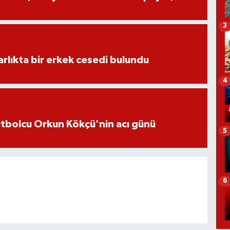
3
lıkta bir erkek cesedi bulundu
4
futbolcu Orkun Kökçü'nin acı günü
5
6