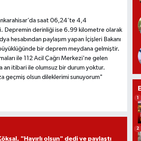
onkarahisar’da saat 06,24’te 4,4
Depremin derinliği ise 6.99 kilometre olarak
ya hesabından paylaşım yapan İçişleri Bakanı
4 büyüklüğünde bir deprem meydana gelmiştir.
maları ile 112 Acil Çağrı Merkezi'ne gelen
 an itibari ile olumsuz bir durum yoktur.
a geçmiş olsun dileklerimi sunuyorum"
1
2
öksal, "Hayırlı olsun" dedi ve paylaştı