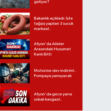
geliyor?
Bakanlık açıkladı: İşte
tağşiş yapılan 3 sucuk
markası!..
Afyon'da Aileler
Arasındaki Husumet
Kanlı Bitti
Motorine dev indirim!..
Pompaya yansıyacak
Afyon'da gece yarısı
sokak kavgası!..