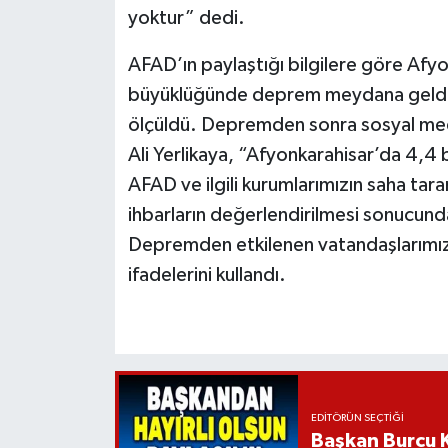
yoktur” dedi.
AFAD’ın paylaştığı bilgilere göre Afy
büyüklüğünde deprem meydana geldi. 
ölçüldü. Depremden sonra sosyal med
Ali Yerlikaya, “Afyonkarahisar’da 4,
AFAD ve ilgili kurumlarımızın saha tara
ihbarların değerlendirilmesi sonucunda
Depremden etkilenen vatandaşlarımız
ifadelerini kullandı.
EDITÖRÜN SEÇTIĞI
Başkan Burcu K