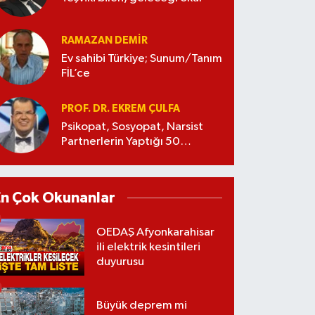
RAMAZAN DEMİR
Ev sahibi Türkiye; Sunum/Tanım
FİL’ce
PROF. DR. EKREM ÇULFA
Psikopat, Sosyopat, Narsist
Partnerlerin Yaptığı 50
Manipülasyon
En Çok Okunanlar
OEDAŞ Afyonkarahisar
ili elektrik kesintileri
duyurusu
Büyük deprem mi