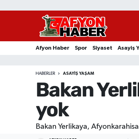
Afyon Haber
Siyaset
Afyon Haber
Spor
Siyaset
Asayiş 
Spor
Asayiş Yaşam
HABERLER
ASAYIŞ YAŞAM
Bakan Yerl
Sağlık
yok
Eğitim
Sivil Toplum
Bakan Yerlikaya, Afyonkarahis
Ekonomi