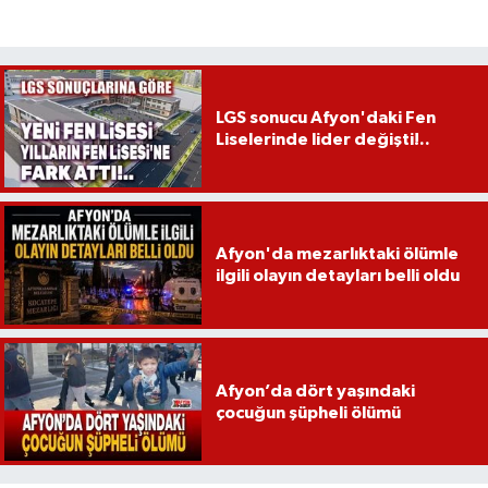
LGS sonucu Afyon'daki Fen
Liselerinde lider değişti!..
Afyon'da mezarlıktaki ölümle
ilgili olayın detayları belli oldu
Afyon’da dört yaşındaki
çocuğun şüpheli ölümü