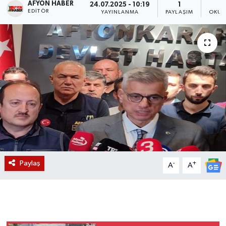
AFYON HABER
24.07.2025 - 10:19
1
EDITÖR
YAYINLANMA
PAYLAŞIM
OKUN
Magazin
Etkinlikler
Paylaş
-
+
A
A