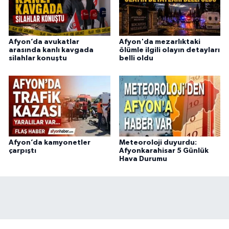
Afyon’da avukatlar
Afyon'da mezarlıktaki
arasında kanlı kavgada
ölümle ilgili olayın detayları
silahlar konuştu
belli oldu
Afyon’da kamyonetler
Meteoroloji duyurdu:
çarpıştı
Afyonkarahisar 5 Günlük
Hava Durumu