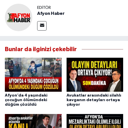
EDITÖR
Afyon Haber
Bunlar da ilginizi çekebilir
Afyon’da 4 yaşındaki
Avukatlar arasındaki silahlı
çocuğun ölümündeki
kavganın detayları ortaya
düğüm çözüldü
çıkıyor