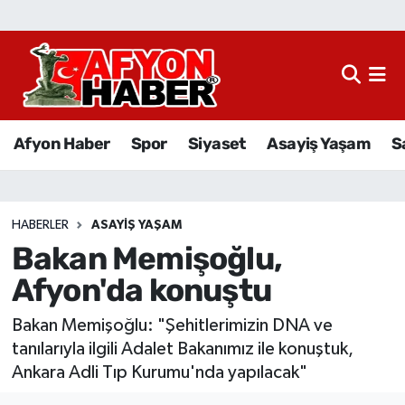
Afyon Haber
Siyaset
Afyon Haber
Spor
Siyaset
Asayiş Yaşam
S
Spor
Asayiş Yaşam
HABERLER
ASAYIŞ YAŞAM
Bakan Memişoğlu,
Sağlık
Afyon'da konuştu
Eğitim
Bakan Memişoğlu: "Şehitlerimizin DNA ve
Sivil Toplum
tanılarıyla ilgili Adalet Bakanımız ile konuştuk,
Ankara Adli Tıp Kurumu'nda yapılacak"
Ekonomi