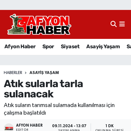
Afyon Haber
Siyaset
Afyon Haber
Spor
Siyaset
Asayiş Yaşam
S
Spor
Asayiş Yaşam
HABERLER
ASAYIŞ YAŞAM
Atık sularla tarla
Sağlık
sulanacak
Eğitim
Atık suların tarımsal sulamada kullanılması için
Sivil Toplum
çalışma başlatıldı
AFYON HABER
Ekonomi
09.11.2024 - 13:07
1 DK
EDITÖR
YAYINLANMA
OKUNMA SÜRESI