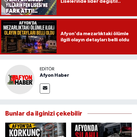
Liselerinde lider değişti!..
Afyon'da mezarlıktaki ölümle
ilgili olayın detayları belli oldu
EDITÖR
Afyon Haber
Bunlar da ilginizi çekebilir