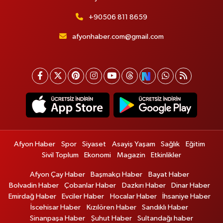
+90506 811 8659
afyonhaber.com@gmail.com
Afyon Haber
Spor
Siyaset
Asayiş Yaşam
Sağlık
Eğitim
Sivil Toplum
Ekonomi
Magazin
Etkinlikler
Afyon Çay Haber
Başmakçı Haber
Bayat Haber
Bolvadin Haber
Çobanlar Haber
Dazkırı Haber
Dinar Haber
Emirdağ Haber
Evciler Haber
Hocalar Haber
İhsaniye Haber
İscehisar Haber
Kızılören Haber
Sandıklı Haber
Sinanpaşa Haber
Şuhut Haber
Sultandağı haber