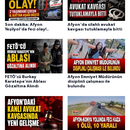
Son dakika: Afyon
Afyon'da silahlı avukat
Yeşilyol'da feci olay!..
kavgası tutuklamayla bitti
FETÖ’cü Burkay
Afyon Emniyet Müdürünün
Karatepe’nin Ablası
disiplinli çalışması ile
Gözaltına Alındı
bulundu