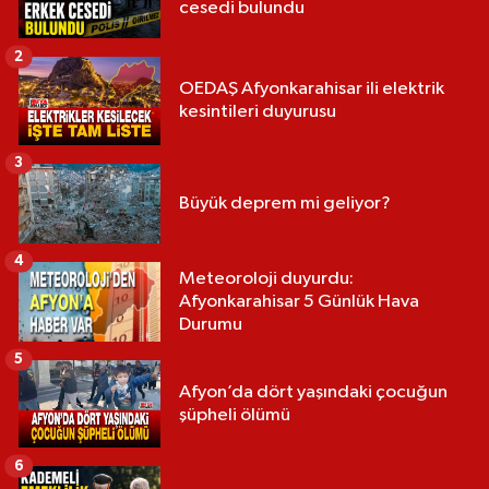
cesedi bulundu
2
OEDAŞ Afyonkarahisar ili elektrik
kesintileri duyurusu
3
Büyük deprem mi geliyor?
4
Meteoroloji duyurdu:
Afyonkarahisar 5 Günlük Hava
Durumu
5
Afyon’da dört yaşındaki çocuğun
şüpheli ölümü
6