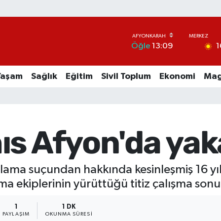
1
Öğle
13:09
Yaşam
Sağlık
Eğitim
Sivil Toplum
Ekonomi
Mag
ıs Afyon'da yak
lama suçundan hakkında kesinleşmiş 16 yıl 
a ekiplerinin yürüttüğü titiz çalışma son
1
1 DK
PAYLAŞIM
OKUNMA SÜRESI