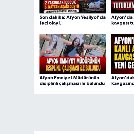
Son dakika: Afyon Yeşilyol'da
Afyon'da s
feci olay!..
kavgası tu
Afyon Emniyet Müdürünün
Afyon’dak
disiplinli çalışması ile bulundu
kavgasınd