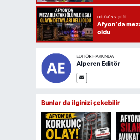
EDITÖRÜN SEÇTIĞI
Afyon'da mezarl
oldu
EDITÖR HAKKINDA
Alperen Editör
Bunlar da ilginizi çekebilir