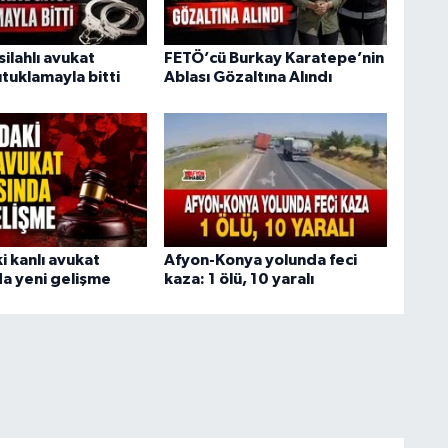
ilahlı avukat
FETÖ’cü Burkay Karatepe’nin
tuklamayla bitti
Ablası Gözaltına Alındı
i kanlı avukat
Afyon-Konya yolunda feci
a yeni gelişme
kaza: 1 ölü, 10 yaralı