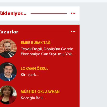
ükleniyor...
Yazarlar
EMRE BURAK TAĞ
Teşvik Değil, Dönüşüm Gerek:
Ekonomiye Can Suyu mu, Yoksa
Kaynak İsrafı mı?
LOKMAN ÖZKUL
Kirli çark...
MÜRŞIDE OKLU AYHAN
Köroğlu Beli...