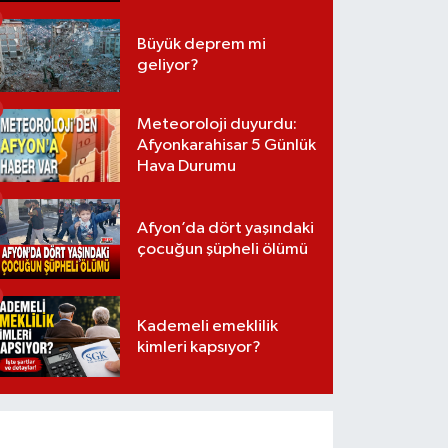
Büyük deprem mi
geliyor?
Meteoroloji duyurdu:
Afyonkarahisar 5 Günlük
Hava Durumu
Afyon’da dört yaşındaki
çocuğun şüpheli ölümü
Kademeli emeklilik
kimleri kapsıyor?