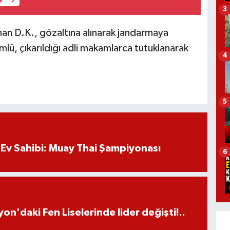
e
3
an D.K., gözaltına alınarak jandarmaya
lü, çıkarıldığı adli makamlarca tutuklanarak
4
5
Ev Sahibi: Muay Thai Şampiyonası
6
on'daki Fen Liselerinde lider değişti!..