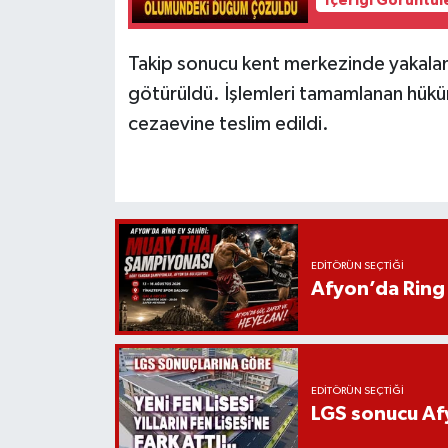
İçeriği Görüntül
Takip sonucu kent merkezinde yakalan
götürüldü. İşlemleri tamamlanan hüküm
cezaevine teslim edildi.
EDITÖRÜN SEÇTIĞI
Afyon’da Ring 
EDITÖRÜN SEÇTIĞI
LGS sonucu Afy