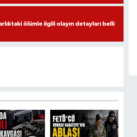
ıktaki ölümle ilgili olayın detayları belli