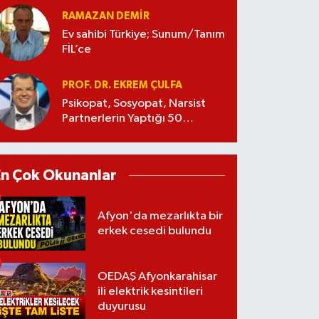
RAMAZAN DEMİR
Ev sahibi Türkiye; Sunum/Tanım
FİL’ce
PROF. DR. EKREM ÇULFA
Psikopat, Sosyopat, Narsist
Partnerlerin Yaptığı 50
Manipülasyon
En Çok Okunanlar
Afyon'da mezarlıkta bir
erkek cesedi bulundu
OEDAŞ Afyonkarahisar
ili elektrik kesintileri
duyurusu