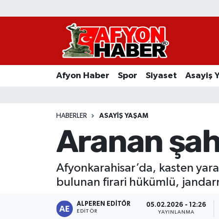
Afyon Haber
Siyaset
Afyon Haber
Spor
Siyaset
Asayiş 
Spor
Asayiş Yaşam
HABERLER
ASAYIŞ YAŞAM
Aranan şah
Sağlık
Eğitim
Afyonkarahisar’da, kasten yara
bulunan firari hükümlü, jandarm
Sivil Toplum
ALPEREN EDITÖR
05.02.2026 - 12:26
Ekonomi
EDITÖR
YAYINLANMA