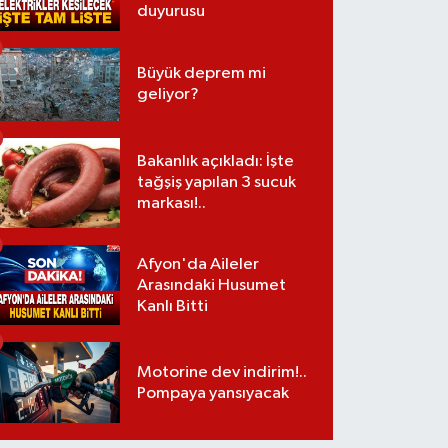
duyurusu
Büyük deprem mi
geliyor?
Bakanlık açıkladı: İşte
tağşiş yapılan 3 sucuk
markası!..
Afyon'da Aileler
Arasındaki Husumet
Kanlı Bitti
Motorine dev indirim!..
Pompaya yansıyacak