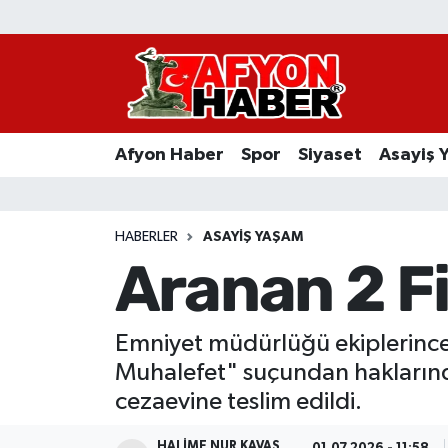
Afyon Haber
Siyaset
Afyon Haber
Spor
Siyaset
Asayiş 
Spor
Asayiş Yaşam
HABERLER
ASAYIŞ YAŞAM
Aranan 2 Fi
Sağlık
Eğitim
Emniyet müdürlüğü ekiplerince 
Muhalefet" suçundan haklarında
Sivil Toplum
cezaevine teslim edildi.
Ekonomi
HALIME NUR KAVAS