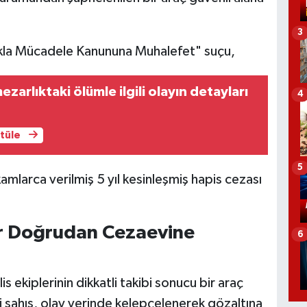
3
lıkla Mücadele Kanununa Muhalefet" suçu,
zarlıktaki ölümle ilgili olayın detayları
4
ntüle
5
mlarca verilmiş 5 yıl kesinleşmiş hapis cezası
ler Doğrudan Cezaevine
6
is ekiplerinin dikkatli takibi sonucu bir araç
li şahıs, olay yerinde kelepçelenerek gözaltına