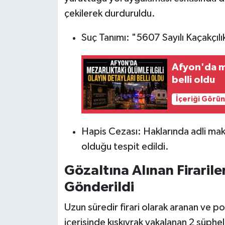
çekilerek durduruldu.
Suç Tanımı: "5607 Sayılı Kaçakçı
Afyon'da me
belli oldu
İçeriği Görü
Hapis Cezası: Haklarında adli maka
olduğu tespit edildi.
Gözaltına Alınan Firari
Gönderildi
Uzun süredir firari olarak aranan ve pol
içerisinde kıskıvrak yakalanan 2 şüphe