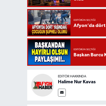
EDITÖRÜN SEÇTIĞI
Afyon’da dört
EDITÖRÜN SEÇTIĞI
Başkan Burcu K
EDITÖR HAKKINDA
Halime Nur Kavas