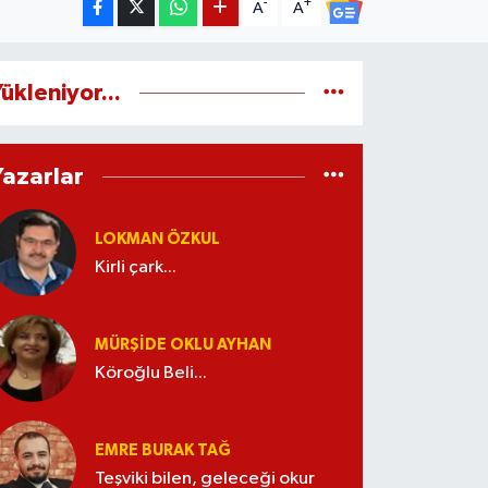
-
+
A
A
ükleniyor...
Yazarlar
LOKMAN ÖZKUL
Kirli çark...
MÜRŞIDE OKLU AYHAN
Köroğlu Beli...
EMRE BURAK TAĞ
Teşviki bilen, geleceği okur