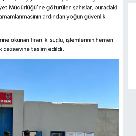
niyet Müdürlüğü'ne götürülen şahıslar, buradaki
n tamamlanmasının ardından yoğun güvenlik
ine okunan firari iki suçlu, işlemlerinin hemen
 cezaevine teslim edildi.