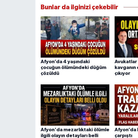
Bunlar da ilginizi çekebilir
Afyon’da 4 yaşındaki
Avukatlar 
çocuğun ölümündeki düğüm
kavganın 
çözüldü
çıkıyor
Afyon'da mezarlıktaki ölümle
Afyon’da
ilgili olayın detayları belli
çarpıştı