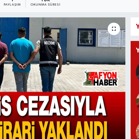
1
1 DK
PAYLAŞIM
OKUNMA SÜRESI
Y