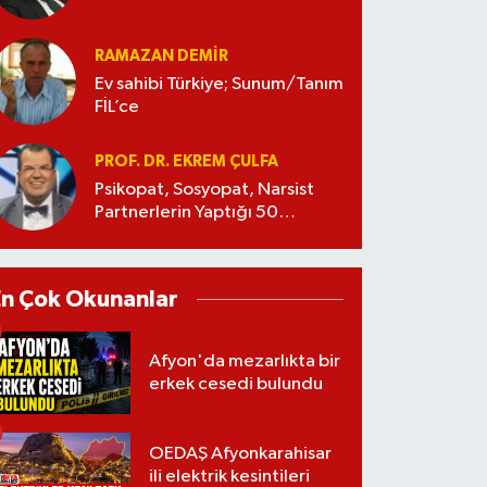
RAMAZAN DEMİR
Ev sahibi Türkiye; Sunum/Tanım
FİL’ce
PROF. DR. EKREM ÇULFA
Psikopat, Sosyopat, Narsist
Partnerlerin Yaptığı 50
Manipülasyon
En Çok Okunanlar
Afyon'da mezarlıkta bir
erkek cesedi bulundu
OEDAŞ Afyonkarahisar
ili elektrik kesintileri