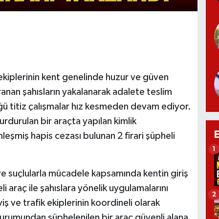
kiplerinin kent genelinde huzur ve güven
anan şahısların yakalanarak adalete teslim
ğü titiz çalışmalar hız kesmeden devam ediyor.
rdurulan bir araçta yapılan kimlik
nleşmiş hapis cezası bulunan 2 firari şüpheli
1
ve suçlularla mücadele kapsamında kentin giriş
li araç ile şahıslara yönelik uygulamalarını
2
yiş ve trafik ekiplerinin koordineli olarak
urumundan şüphelenilen bir araç güvenli alana