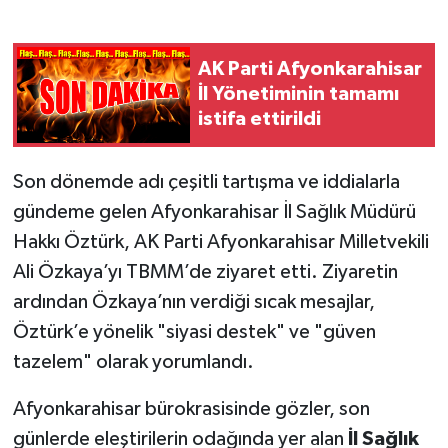
AK Parti Afyonkarahisar
İl Yönetiminin tamamı
istifa ettirildi
Son dönemde adı çeşitli tartışma ve iddialarla
gündeme gelen Afyonkarahisar İl Sağlık Müdürü
Hakkı Öztürk, AK Parti Afyonkarahisar Milletvekili
Ali Özkaya’yı TBMM’de ziyaret etti. Ziyaretin
ardından Özkaya’nın verdiği sıcak mesajlar,
Öztürk’e yönelik "siyasi destek" ve "güven
tazelem" olarak yorumlandı.
Afyonkarahisar bürokrasisinde gözler, son
günlerde eleştirilerin odağında yer alan
İl Sağlık