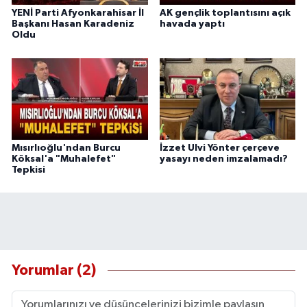
YENİ Parti Afyonkarahisar İl
AK gençlik toplantısını açık
Başkanı Hasan Karadeniz
havada yaptı
Oldu
Mısırlıoğlu'ndan Burcu
İzzet Ulvi Yönter çerçeve
Köksal'a "Muhalefet"
yasayı neden imzalamadı?
Tepkisi
Yorumlar (2)