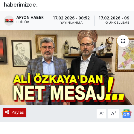
haberimizde.
Magazin
AFYON HABER
17.02.2026 - 08:52
17.02.2026 - 09:5
EDITÖR
YAYINLANMA
GÜNCELLEME
Etkinlikler
Paylaş
-
+
A
A