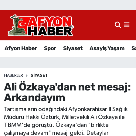
Afyon Haber
Siyaset
Afyon Haber
Spor
Siyaset
Asayiş Yaşam
S
Spor
Asayiş Yaşam
HABERLER
SIYASET
Ali Özkaya'dan net mesaj:
Sağlık
Arkandayım
Eğitim
Tartışmaların odağındaki Afyonkarahisar İl Sağlık
Sivil Toplum
Müdürü Hakkı Öztürk, Milletvekili Ali Özkaya ile
TBMM'de görüştü. Özkaya'dan "birlikte
Ekonomi
çalışmaya devam" mesajı geldi. Detaylar