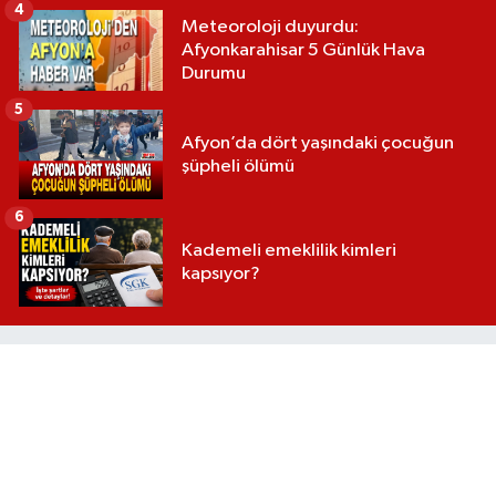
4
Meteoroloji duyurdu:
Afyonkarahisar 5 Günlük Hava
Durumu
5
Afyon’da dört yaşındaki çocuğun
şüpheli ölümü
6
Kademeli emeklilik kimleri
kapsıyor?