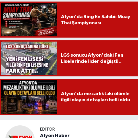
Afyon’da Ring Ev Sahibi: Muay
Thai Şampiyonası
LGS sonucu Afyon'daki Fen
Liselerinde lider değişti!..
Afyon'da mezarlıktaki ölümle
ilgili olayın detayları belli oldu
EDITÖR
Afyon Haber