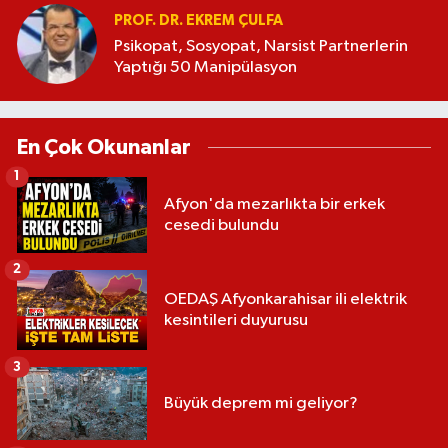
PROF. DR. EKREM ÇULFA
Psikopat, Sosyopat, Narsist Partnerlerin
Yaptığı 50 Manipülasyon
En Çok Okunanlar
1
Afyon'da mezarlıkta bir erkek
cesedi bulundu
2
OEDAŞ Afyonkarahisar ili elektrik
kesintileri duyurusu
3
Büyük deprem mi geliyor?