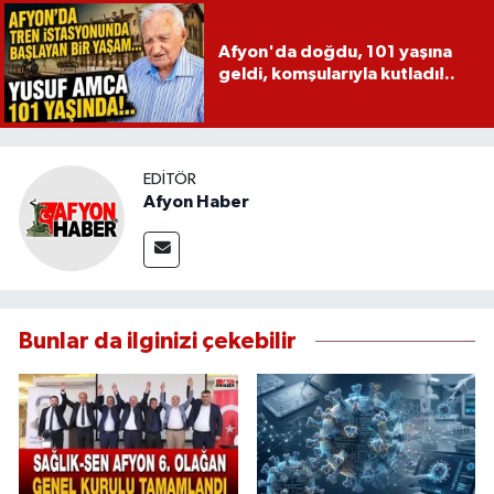
Afyon'da doğdu, 101 yaşına
geldi, komşularıyla kutladı!..
EDITÖR
Afyon Haber
Bunlar da ilginizi çekebilir