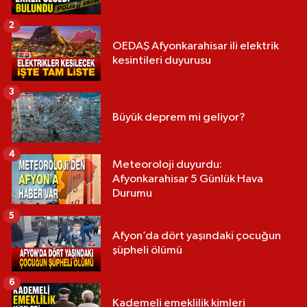
2
OEDAŞ Afyonkarahisar ili elektrik
kesintileri duyurusu
3
Büyük deprem mi geliyor?
4
Meteoroloji duyurdu:
Afyonkarahisar 5 Günlük Hava
Durumu
5
Afyon’da dört yaşındaki çocuğun
şüpheli ölümü
6
Kademeli emeklilik kimleri