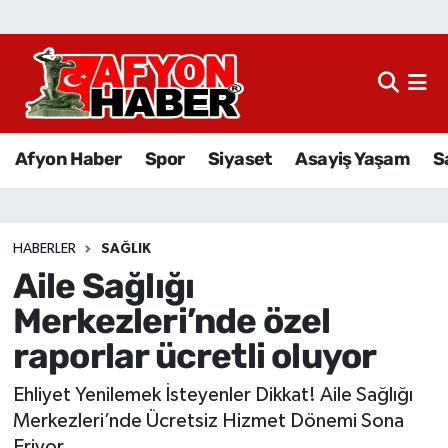
Afyon Haber
Siyaset
Afyon Haber
Spor
Siyaset
Asayiş Yaşam
S
Spor
Asayiş Yaşam
HABERLER
SAĞLIK
Aile Sağlığı
Sağlık
Merkezleri’nde özel
Eğitim
raporlar ücretli oluyor
Sivil Toplum
Ehliyet Yenilemek İsteyenler Dikkat! Aile Sağlığı
Merkezleri’nde Ücretsiz Hizmet Dönemi Sona
Ekonomi
Eriyor