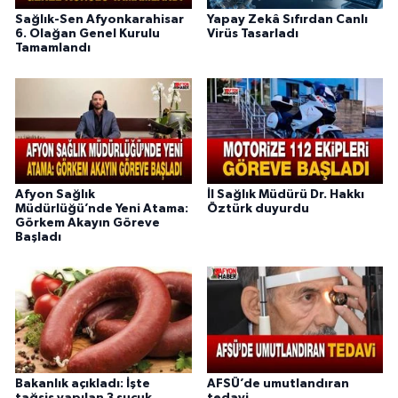
Sağlık-Sen Afyonkarahisar
Yapay Zekâ Sıfırdan Canlı
6. Olağan Genel Kurulu
Virüs Tasarladı
Tamamlandı
Afyon Sağlık
İl Sağlık Müdürü Dr. Hakkı
Müdürlüğü’nde Yeni Atama:
Öztürk duyurdu
Görkem Akayın Göreve
Başladı
Bakanlık açıkladı: İşte
AFSÜ’de umutlandıran
tağşiş yapılan 3 sucuk
tedavi