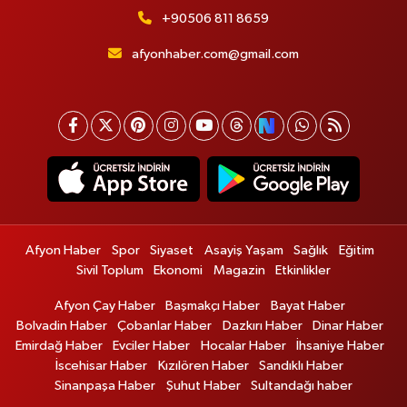
+90506 811 8659
afyonhaber.com@gmail.com
Afyon Haber
Spor
Siyaset
Asayiş Yaşam
Sağlık
Eğitim
Sivil Toplum
Ekonomi
Magazin
Etkinlikler
Afyon Çay Haber
Başmakçı Haber
Bayat Haber
Bolvadin Haber
Çobanlar Haber
Dazkırı Haber
Dinar Haber
Emirdağ Haber
Evciler Haber
Hocalar Haber
İhsaniye Haber
İscehisar Haber
Kızılören Haber
Sandıklı Haber
Sinanpaşa Haber
Şuhut Haber
Sultandağı haber