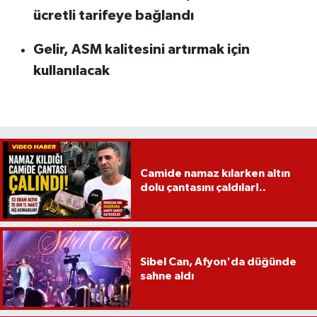
ücretli tarifeye bağlandı
Gelir, ASM kalitesini artırmak için
kullanılacak
Camide namaz kılarken altın
dolu çantasını çaldılar!..
Sibel Can, Afyon'da düğünde
sahne aldı