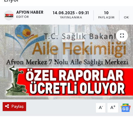
Magazin
AFYON HABER
14.06.2025 - 09:31
10
EDITÖR
YAYINLANMA
PAYLAŞIM
OKUN
Etkinlikler
Paylaş
-
+
A
A