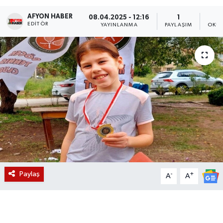
AFYON HABER
Magazin
08.04.2025 - 12:16
1
EDITÖR
YAYINLANMA
PAYLAŞIM
OKUN
Etkinlikler
Paylaş
-
+
A
A