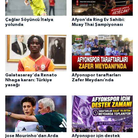
Çağlar Söyüncü İtalya
Afyon’da Ring Ev Sahibi:
yolunda
Muay Thai Şampiyonası
Galatasaray'da Renato
Afyonspor taraftarları
Nhaga kararı: Türkiye
Zafer Meydanı’nda
yasağı
Jose Mourinho’dan Arda
Afyonspor için destek