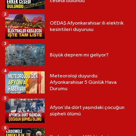
cesedi bulundu
2
OEDAŞ Afyonkarahisar ili elektrik
kesintileri duyurusu
3
Büyük deprem mi geliyor?
4
Meteoroloji duyurdu:
Afyonkarahisar 5 Günlük Hava
Durumu
5
Afyon’da dört yaşındaki çocuğun
şüpheli ölümü
6