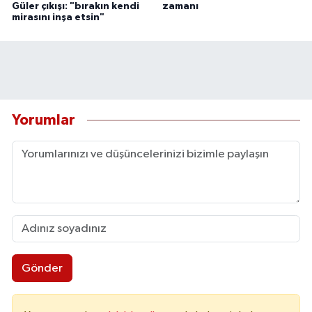
Güler çıkışı: "bırakın kendi
zamanı
mirasını inşa etsin"
Yorumlar
Gönder