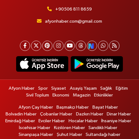
+90506 811 8659
afyonhaber.com@gmail.com
Afyon Haber
Spor
Siyaset
Asayiş Yaşam
Sağlık
Eğitim
Sivil Toplum
Ekonomi
Magazin
Etkinlikler
Afyon Çay Haber
Başmakçı Haber
Bayat Haber
Bolvadin Haber
Çobanlar Haber
Dazkırı Haber
Dinar Haber
Emirdağ Haber
Evciler Haber
Hocalar Haber
İhsaniye Haber
İscehisar Haber
Kızılören Haber
Sandıklı Haber
Sinanpaşa Haber
Şuhut Haber
Sultandağı haber