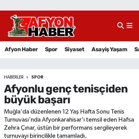
Afyon Haber
Siyaset
Afyon Haber
Spor
Siyaset
Asayiş Yaşam
S
Spor
Asayiş Yaşam
HABERLER
SPOR
Afyonlu genç tenisçiden
Sağlık
büyük başarı
Eğitim
Muğla'da düzenlenen 12 Yaş Hafta Sonu Tenis
Sivil Toplum
Turnuvası'nda Afyonkarahisar'ı temsil eden Hafsa
Zehra Çınar, üstün bir performans sergileyerek
Ekonomi
turnuvayı birincilikle tamamladı.