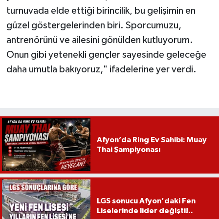
turnuvada elde ettiği birincilik, bu gelişimin en
güzel göstergelerinden biri. Sporcumuzu,
antrenörünü ve ailesini gönülden kutluyorum.
Onun gibi yetenekli gençler sayesinde geleceğe
daha umutla bakıyoruz," ifadelerine yer verdi.
Afyon’da Ring Ev Sahibi: Muay
Thai Şampiyonası
LGS sonucu Afyon'daki Fen
Liselerinde lider değişti!..