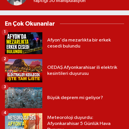
Yaptığı 50 Manipülasyon
En Çok Okunanlar
1
Afyon'da mezarlıkta bir erkek
cesedi bulundu
2
OEDAŞ Afyonkarahisar ili elektrik
kesintileri duyurusu
3
Büyük deprem mi geliyor?
4
Meteoroloji duyurdu:
Afyonkarahisar 5 Günlük Hava