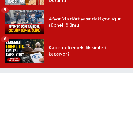
Durumu
5
Afyon’da dört yaşındaki çocuğun
şüpheli ölümü
6
Kademeli emeklilik kimleri
kapsıyor?