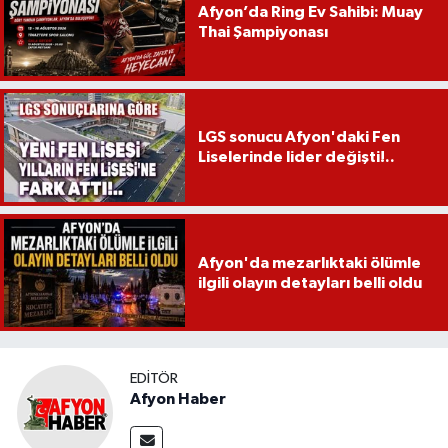
Afyon’da Ring Ev Sahibi: Muay
Thai Şampiyonası
LGS sonucu Afyon'daki Fen
Liselerinde lider değişti!..
Afyon'da mezarlıktaki ölümle
ilgili olayın detayları belli oldu
EDITÖR
Afyon Haber