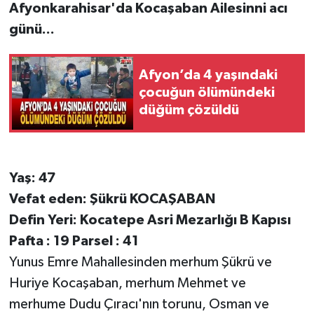
Afyonkarahisar'da Kocaşaban Ailesinni acı
günü...
Afyon’da 4 yaşındaki
çocuğun ölümündeki
düğüm çözüldü
Yaş: 47
Vefat eden: Şükrü KOCAŞABAN
Defin Yeri: Kocatepe Asri Mezarlığı B Kapısı
Pafta : 19 Parsel : 41
Yunus Emre Mahallesinden merhum Şükrü ve
Huriye Kocaşaban, merhum Mehmet ve
merhume Dudu Çıracı'nın torunu, Osman ve