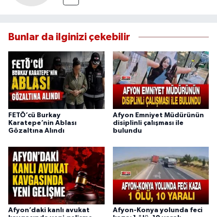
Bunlar da ilginizi çekebilir
FETÖ’cü Burkay
Afyon Emniyet Müdürünün
Karatepe’nin Ablası
disiplinli çalışması ile
Gözaltına Alındı
bulundu
Afyon’daki kanlı avukat
Afyon-Konya yolunda feci