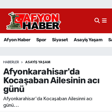
Afyon Haber
Siyaset
Afyon Haber
Spor
Siyaset
Asayiş Yaşam
S
Spor
Asayiş Yaşam
HABERLER
ASAYIŞ YAŞAM
Afyonkarahisar'da
Sağlık
Kocaşaban Ailesinin acı
Eğitim
günü
Sivil Toplum
Afyonkarahisar'da Kocaşaban Ailesinni acı
günü...
Ekonomi