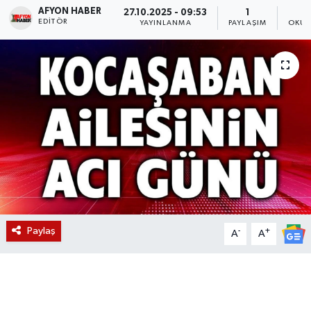
AFYON HABER
27.10.2025 - 09:53
1
EDITÖR
Magazin
YAYINLANMA
PAYLAŞIM
OKUN
Etkinlikler
Paylaş
-
+
A
A