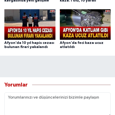
kavgasında yeni gelişme
kaza: 1 ölü, 10 yaralı
Afyon’da 10 yıl hapis cezası
Afyon’da feci kaza ucuz
bulunan firari yakalandı
atlatıldı
Yorumlar