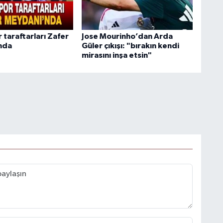
 taraftarları Zafer
Jose Mourinho’dan Arda
nda
Güler çıkışı: "bırakın kendi
mirasını inşa etsin"