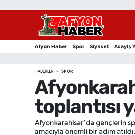
Afyon Haber
Siyaset
Afyon Haber
Spor
Siyaset
Asayiş 
Spor
Asayiş Yaşam
HABERLER
SPOR
Afyonkarah
Sağlık
toplantısı y
Eğitim
Sivil Toplum
Afyonkarahisar'da gençlerin sp
Ekonomi
amacıyla önemli bir adım atıldı