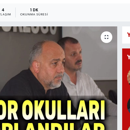
4
1 DK
YLAŞIM
OKUNMA SÜRESI
Y