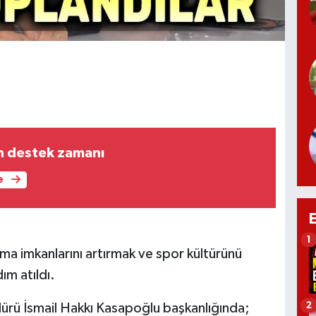
n destek zamanı
e
1
a imkanlarını artırmak ve spor kültürünü
ım atıldı.
2
ürü İsmail Hakkı Kasapoğlu başkanlığında;