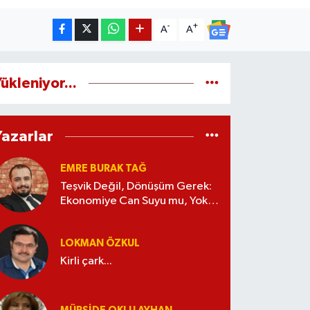
-
+
A
A
ükleniyor...
Yazarlar
EMRE BURAK TAĞ
Teşvik Değil, Dönüşüm Gerek:
Ekonomiye Can Suyu mu, Yoksa
Kaynak İsrafı mı?
LOKMAN ÖZKUL
Kirli çark...