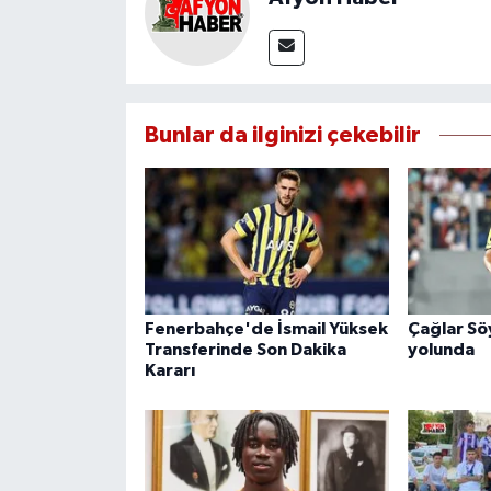
Bunlar da ilginizi çekebilir
Fenerbahçe'de İsmail Yüksek
Çağlar Sö
Transferinde Son Dakika
yolunda
Kararı