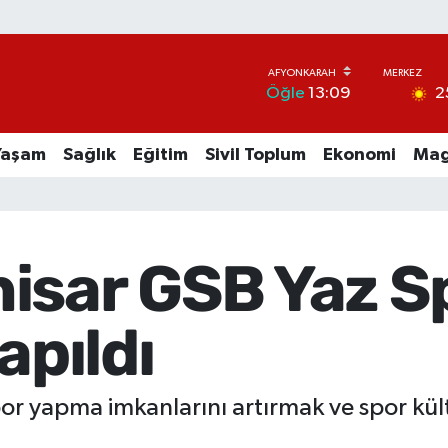
2
Öğle
13:09
Yaşam
Sağlık
Eğitim
Sivil Toplum
Ekonomi
Mag
isar GSB Yaz Sp
apıldı
or yapma imkanlarını artırmak ve spor kü
.