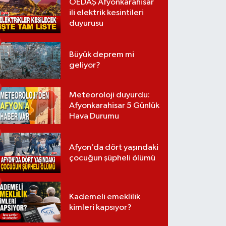
OEDAŞ Afyonkarahisar
ili elektrik kesintileri
duyurusu
Büyük deprem mi
geliyor?
Meteoroloji duyurdu:
Afyonkarahisar 5 Günlük
Hava Durumu
Afyon’da dört yaşındaki
çocuğun şüpheli ölümü
Kademeli emeklilik
kimleri kapsıyor?