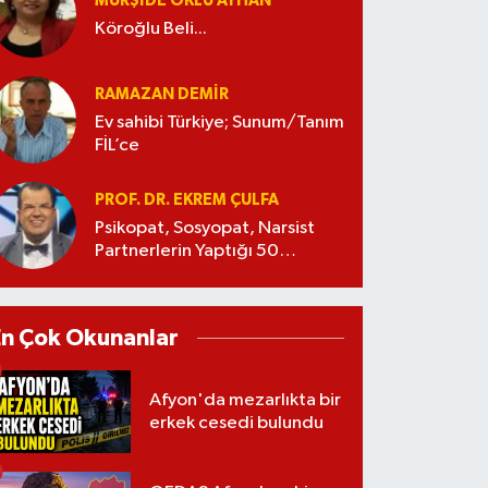
MÜRŞIDE OKLU AYHAN
Köroğlu Beli...
RAMAZAN DEMİR
Ev sahibi Türkiye; Sunum/Tanım
FİL’ce
PROF. DR. EKREM ÇULFA
Psikopat, Sosyopat, Narsist
Partnerlerin Yaptığı 50
Manipülasyon
En Çok Okunanlar
Afyon'da mezarlıkta bir
erkek cesedi bulundu