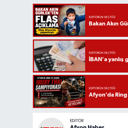
EDITÖRÜN SEÇTIĞI
Bakan Akın Gür
EDITÖRÜN SEÇTIĞI
İBAN'a yanlış g
EDITÖRÜN SEÇTIĞI
Afyon’da Ring 
EDITÖR
Afyon Haber