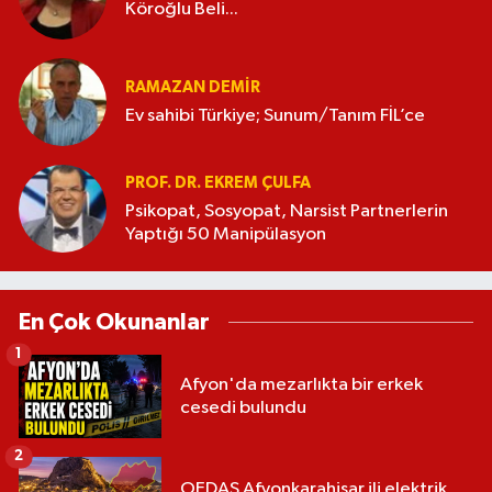
Köroğlu Beli...
RAMAZAN DEMİR
Ev sahibi Türkiye; Sunum/Tanım FİL’ce
PROF. DR. EKREM ÇULFA
Psikopat, Sosyopat, Narsist Partnerlerin
Yaptığı 50 Manipülasyon
En Çok Okunanlar
1
Afyon'da mezarlıkta bir erkek
cesedi bulundu
2
OEDAŞ Afyonkarahisar ili elektrik