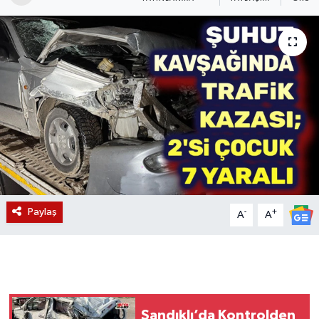
Magazin
Etkinlikler
Paylaş
-
+
A
A
Sandıklı’da Kontrolden