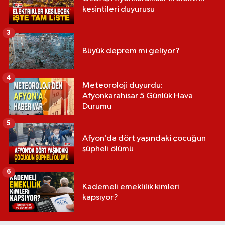
kesintileri duyurusu
3
Büyük deprem mi geliyor?
4
Meteoroloji duyurdu:
Afyonkarahisar 5 Günlük Hava
Durumu
5
Afyon’da dört yaşındaki çocuğun
şüpheli ölümü
6
Kademeli emeklilik kimleri
kapsıyor?