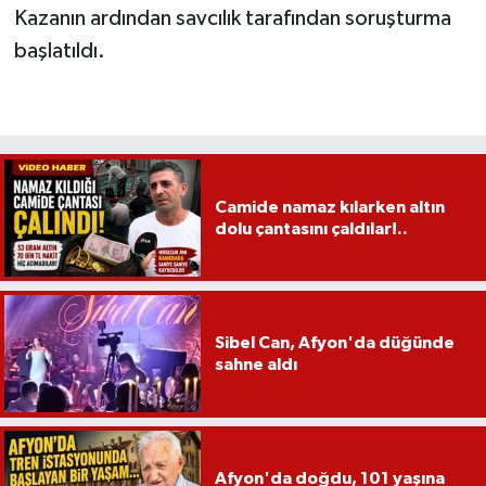
Kazanın ardından savcılık tarafından soruşturma
başlatıldı.
Camide namaz kılarken altın
dolu çantasını çaldılar!..
Sibel Can, Afyon'da düğünde
sahne aldı
Afyon'da doğdu, 101 yaşına