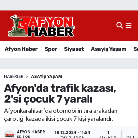
Afyon Haber
Siyaset
Afyon Haber
Spor
Siyaset
Asayiş Yaşam
S
Spor
Asayiş Yaşam
HABERLER
ASAYIŞ YAŞAM
Afyon'da trafik kazası,
Sağlık
2'si çocuk 7 yaralı
Eğitim
Afyonkarahisar’da otomobilin tıra arakadan
Sivil Toplum
çarptığı kazada ikisi çocuk 7 kişi yaralandı.
AFYON HABER
Ekonomi
19.12.2024 - 11:54
1
EDITÖR
YAYINLANMA
PAYLAŞIM
OKUNM