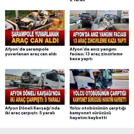
2 Yaralı
Afyon'da şarampole
Afyon’da anız yangını
yuvarlanan araç can aldı
faciası: 13 araç zincirleme
kaza yaptı
Afyon Döneli Kavşağı’nda
Yolcu otobüsünün çarptığı
iki araç çarpıştı: 5 yaralı
kamyonet sürücüsü
hayatını kaybetti