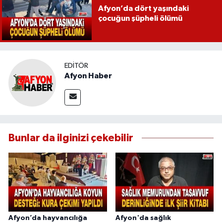
Afyon’da dört yaşındaki
çocuğun şüpheli ölümü
EDITÖR
Afyon Haber
Bunlar da ilginizi çekebilir
Afyon’da hayvancılığa
Afyon'da sağlık