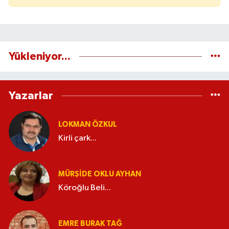
Yükleniyor...
Yazarlar
LOKMAN ÖZKUL
Kirli çark...
MÜRŞIDE OKLU AYHAN
Köroğlu Beli...
EMRE BURAK TAĞ