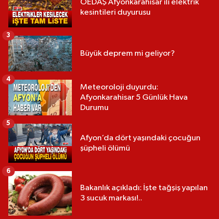
OEDAŞ Afyonkarahisar ili elektrik
kesintileri duyurusu
3
Büyük deprem mi geliyor?
4
Meteoroloji duyurdu:
Afyonkarahisar 5 Günlük Hava
Durumu
5
Afyon’da dört yaşındaki çocuğun
şüpheli ölümü
6
Bakanlık açıkladı: İşte tağşiş yapılan
3 sucuk markası!..