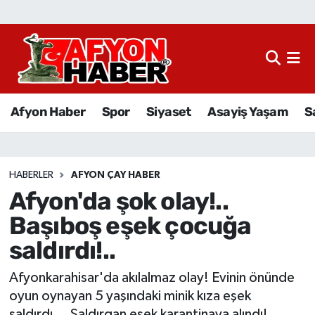
Afyon Haber
Siyaset
Afyon Haber
Spor
Siyaset
Asayiş Yaşam
S
Spor
Asayiş Yaşam
HABERLER
AFYON ÇAY HABER
Afyon'da şok olay!..
Sağlık
Başıboş eşek çocuğa
Eğitim
saldırdı!..
Sivil Toplum
Afyonkarahisar'da akılalmaz olay! Evinin önünde
oyun oynayan 5 yaşındaki minik kıza eşek
Ekonomi
saldırdı... Saldırgan eşek karantinaya alındı!..