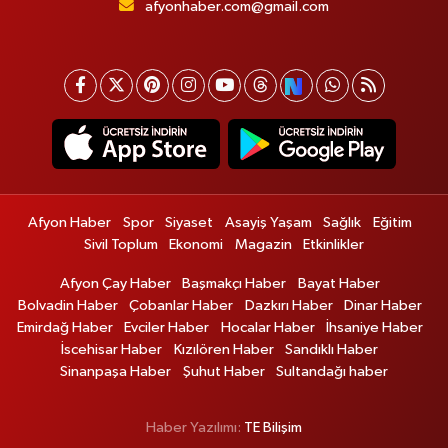
afyonhaber.com@gmail.com
Afyon Haber
Spor
Siyaset
Asayiş Yaşam
Sağlık
Eğitim
Sivil Toplum
Ekonomi
Magazin
Etkinlikler
Afyon Çay Haber
Başmakçı Haber
Bayat Haber
Bolvadin Haber
Çobanlar Haber
Dazkırı Haber
Dinar Haber
Emirdağ Haber
Evciler Haber
Hocalar Haber
İhsaniye Haber
İscehisar Haber
Kızılören Haber
Sandıklı Haber
Sinanpaşa Haber
Şuhut Haber
Sultandağı haber
Haber Yazılımı:
TE Bilişim