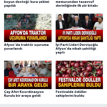
koyun desteği: kura çekimi
memurundan tasavvuf
yapıldı
derinliğinde ilk şiir kitabı
Afyon'da traktör uçuruma
İyi Parti Lideri Dervişoğlu
yuvarlandı
Afyon’da nikah şahitliği
yaptı
Çay Afet Koordinasyon
Festivalde ödüller
Kurulu bir araya geldi
sahiplerini buldu