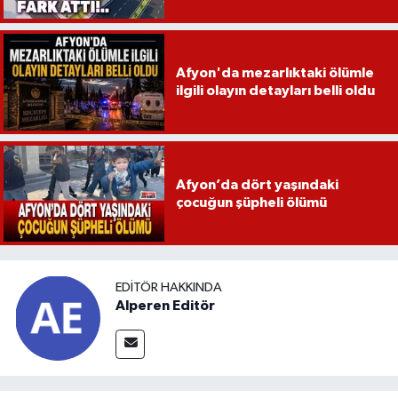
Afyon'da mezarlıktaki ölümle
ilgili olayın detayları belli oldu
Afyon’da dört yaşındaki
çocuğun şüpheli ölümü
EDITÖR HAKKINDA
Alperen Editör