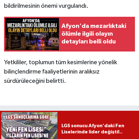
bildirilmesinin önemi vurgulandı.
Afyon'da mezarlıktaki
ölümle ilgili olayın
detayları belli oldu
Yetkililer, toplumun tüm kesimlerine yönelik
bilinçlendirme faaliyetlerinin aralıksız
sürdürüleceğini belirtti.
LGS sonucu Afyon'daki Fen
Liselerinde lider değişti!..