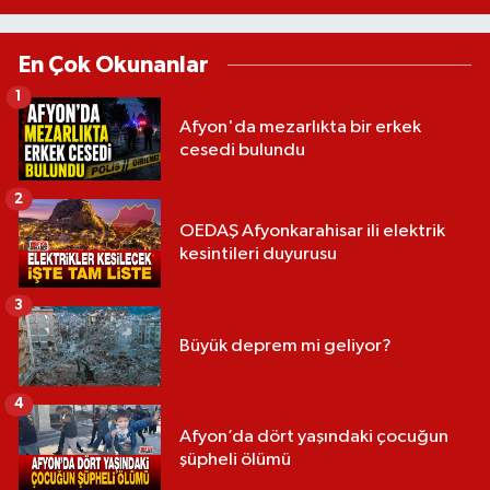
En Çok Okunanlar
1
Afyon'da mezarlıkta bir erkek
cesedi bulundu
2
OEDAŞ Afyonkarahisar ili elektrik
kesintileri duyurusu
3
Büyük deprem mi geliyor?
4
Afyon’da dört yaşındaki çocuğun
şüpheli ölümü