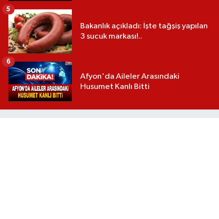
5
Bakanlık açıkladı: İşte tağşiş yapılan
3 sucuk markası!..
6
Afyon'da Aileler Arasındaki
Husumet Kanlı Bitti