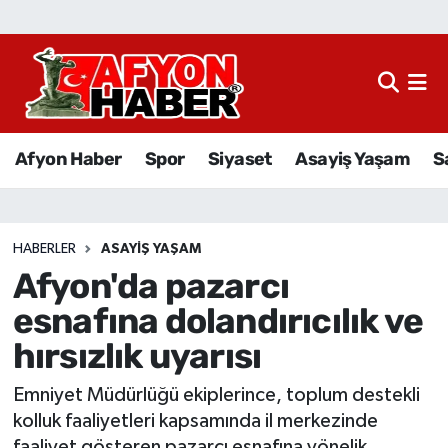
Afyon Haber
Siyaset
Afyon Haber
Spor
Siyaset
Asayiş Yaşam
S
Spor
Asayiş Yaşam
HABERLER
ASAYIŞ YAŞAM
Afyon'da pazarcı
Sağlık
esnafına dolandırıcılık ve
Eğitim
hırsızlık uyarısı
Sivil Toplum
Emniyet Müdürlüğü ekiplerince, toplum destekli
kolluk faaliyetleri kapsamında il merkezinde
Ekonomi
faaliyet gösteren pazarcı esnafına yönelik