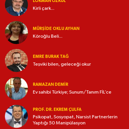
LOKMAN ÖZKUL
Kirli çark...
MÜRŞIDE OKLU AYHAN
Köroğlu Beli...
EMRE BURAK TAĞ
Teşviki bilen, geleceği okur
RAMAZAN DEMİR
Ev sahibi Türkiye; Sunum/Tanım FİL’ce
PROF. DR. EKREM ÇULFA
Psikopat, Sosyopat, Narsist Partnerlerin
Yaptığı 50 Manipülasyon