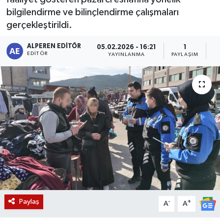
bilgilendirme ve bilinçlendirme çalışmaları
Magazin
gerçekleştirildi.
Etkinlikler
ALPEREN EDITÖR
05.02.2026 - 16:21
1
EDITÖR
YAYINLANMA
PAYLAŞIM
O
Paylaş
-
+
A
A