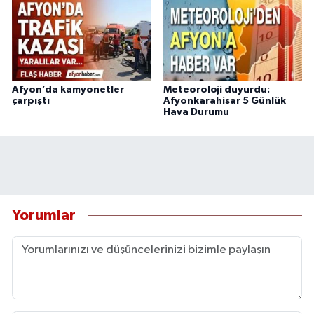
Afyon’da kamyonetler
Meteoroloji duyurdu:
çarpıştı
Afyonkarahisar 5 Günlük
Hava Durumu
Yorumlar