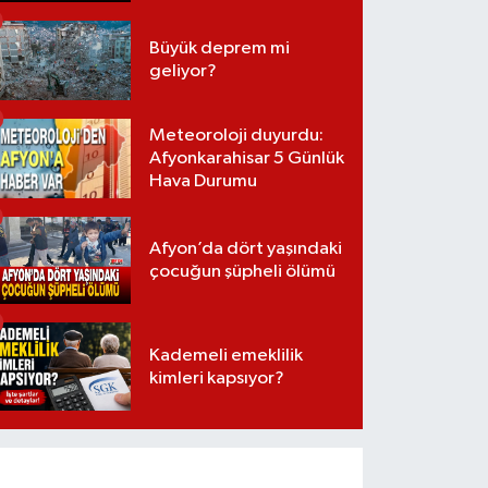
Büyük deprem mi
geliyor?
Meteoroloji duyurdu:
Afyonkarahisar 5 Günlük
Hava Durumu
Afyon’da dört yaşındaki
çocuğun şüpheli ölümü
Kademeli emeklilik
kimleri kapsıyor?