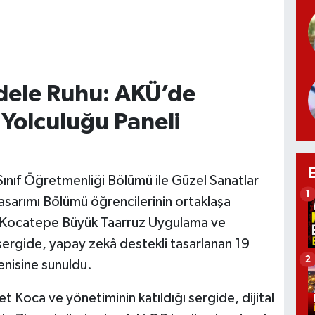
dele Ruhu: AKÜ’de
 Yolculuğu Paneli
i Sınıf Öğretmenliği Bölümü ile Güzel Sanatlar
1
asarımı Bölümü öğrencilerinin ortaklaşa
KÜ Kocatepe Büyük Taarruz Uygulama ve
 sergide, yapay zekâ destekli tasarlanan 19
2
enisine sunuldu.
t Koca ve yönetiminin katıldığı sergide, dijital