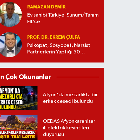
RAMAZAN DEMİR
Ev sahibi Türkiye; Sunum/Tanım
FİL’ce
PROF. DR. EKREM ÇULFA
Psikopat, Sosyopat, Narsist
Partnerlerin Yaptığı 50
Manipülasyon
En Çok Okunanlar
Afyon'da mezarlıkta bir
erkek cesedi bulundu
OEDAŞ Afyonkarahisar
ili elektrik kesintileri
duyurusu