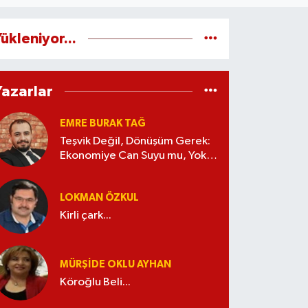
ükleniyor...
Yazarlar
EMRE BURAK TAĞ
Teşvik Değil, Dönüşüm Gerek:
Ekonomiye Can Suyu mu, Yoksa
Kaynak İsrafı mı?
LOKMAN ÖZKUL
Kirli çark...
MÜRŞIDE OKLU AYHAN
Köroğlu Beli...