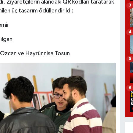
ı. Ziyaretçilerin alandaki QR kodları taratarak
3
ilen üç tasarım ödüllendirildi:
emir
4
ılgan
s Özcan ve Hayrünnisa Tosun
5
6