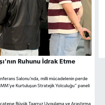
şı'nın Ruhunu İdrak Etme
nferans Salonu’nda, milli mücadelenin perde
BMM’ye Kurtuluşun Stratejik Yolculuğu” paneli
ocatepe Büyük Taarruz Uygulama ve Araştırma