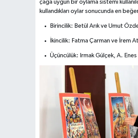
çağa uygun bir oylama sistemi kullanıld
kullandıkları oylar sonucunda en beğen
Birincilik: Betül Arık ve Umut Özd
İkincilik: Fatma Çarman ve İrem At
Üçüncülük: Irmak Gülçek, A. Ene