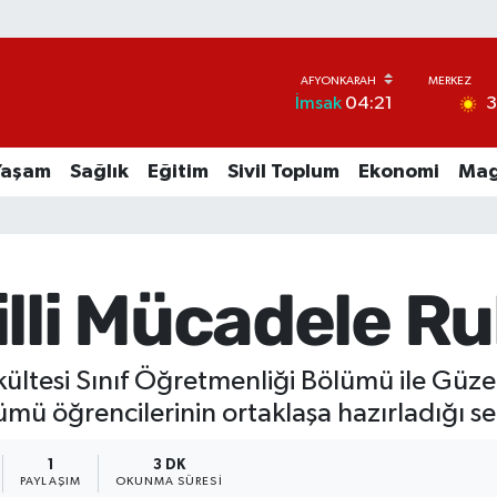
İmsak
04:21
Yaşam
Sağlık
Eğitim
Sivil Toplum
Ekonomi
Mag
illi Mücadele R
Fakültesi Sınıf Öğretmenliği Bölümü ile Güze
ü öğrencilerinin ortaklaşa hazırladığı serg
1
3 DK
PAYLAŞIM
OKUNMA SÜRESI