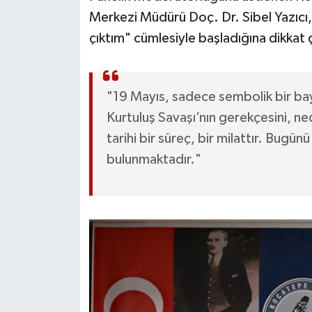
Merkezi Müdürü Doç. Dr. Sibel Yazıcı
çıktım" cümlesiyle başladığına dikkat 
"19 Mayıs, sadece sembolik bir bay
Kurtuluş Savaşı’nın gerekçesini, n
tarihi bir süreç, bir milattır. Bugünü
bulunmaktadır."