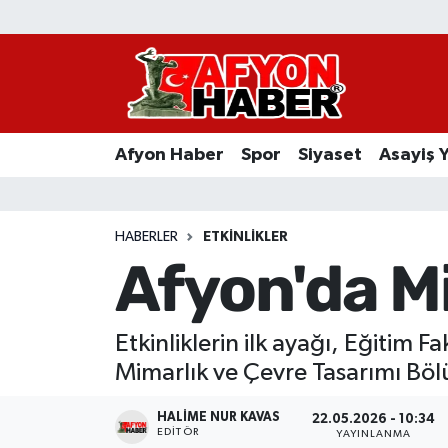
Afyon Haber
Siyaset
Afyon Haber
Spor
Siyaset
Asayiş 
Spor
Asayiş Yaşam
HABERLER
ETKINLIKLER
Afyon'da M
Sağlık
Eğitim
Etkinliklerin ilk ayağı, Eğitim 
Mimarlık ve Çevre Tasarımı Bölüm
Sivil Toplum
HALIME NUR KAVAS
22.05.2026 - 10:34
Ekonomi
EDITÖR
YAYINLANMA