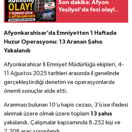
Son dakika: Afyon
Yeşilyol'da feci olay!..
Afyonkarahisar’da Emniyetten 1 Haftada
Huzur Operasyonu: 13 Aranan Şahıs
Yakalandı
Afyonkarahisar İl Emniyet Müdürlüğü ekipleri, 4-
11 Ağustos 2025 tarihleri arasında il genelinde
gerçekleştirdiği denetim ve operasyonlarda
önemli sonuçlar elde etti.
Aranması bulunan 10’u hapis cezası, 3’ü ise ifadesi
alınmak üzere olmak üzere toplam
13 şahıs
yakalandı. Çalışmalar kapsamında 8.252 kişi ve
2.208 araç sorgulandı.