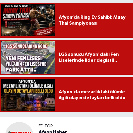
Afyon’da Ring Ev Sahibi: Muay
Thai Şampiyonası
LGS sonucu Afyon'daki Fen
Liselerinde lider değişti!..
Afyon'da mezarlıktaki ölümle
ilgili olayın detayları belli oldu
EDITÖR
Afyon Haber