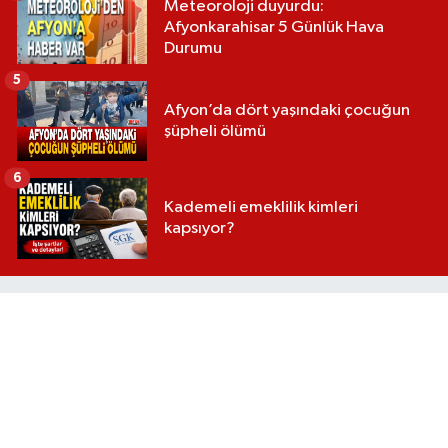
Meteoroloji duyurdu:
Afyonkarahisar 5 Günlük Hava
Durumu
5
Afyon’da dört yaşındaki çocuğun
şüpheli ölümü
6
Kademeli emeklilik kimleri
kapsıyor?