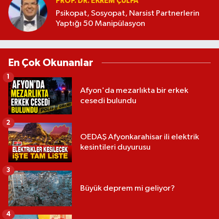
PROF. DR. EKREM ÇULFA
Psikopat, Sosyopat, Narsist Partnerlerin
Yaptığı 50 Manipülasyon
En Çok Okunanlar
1
Afyon'da mezarlıkta bir erkek
cesedi bulundu
2
OEDAŞ Afyonkarahisar ili elektrik
kesintileri duyurusu
3
Büyük deprem mi geliyor?
4