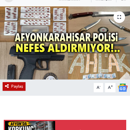
Magazin
Etkinlikler
Paylaş
-
+
A
A