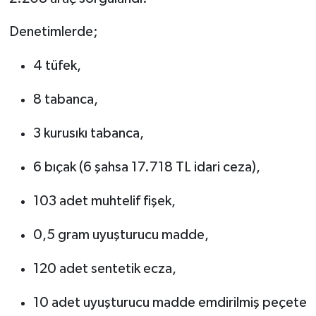
Denetimlerde;
4 tüfek,
8 tabanca,
3 kurusıkı tabanca,
6 bıçak (6 şahsa 17.718 TL idari ceza),
103 adet muhtelif fişek,
0,5 gram uyuşturucu madde,
120 adet sentetik ecza,
10 adet uyuşturucu madde emdirilmiş peçete