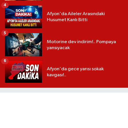
4
Afyon'da Aileler Arasındaki
Husumet Kanlı Bitti
5
Motorine dev indirim!.. Pompaya
yansıyacak
6
Afyon'da gece yarısı sokak
kavgası!..