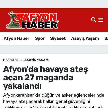
Afyon Haber
Siyaset
Afyon Haber
Spor
Siyaset
Asayiş Yaşam
S
Spor
Asayiş Yaşam
HABERLER
ASAYIŞ YAŞAM
Afyon'da havaya ateş
Sağlık
açan 27 maganda
Eğitim
yakalandı
Sivil Toplum
Afyonkarahisar’da düğün ve asker eğlencelerinde
havaya ateş açarak halkın genel güvenliğini
Ekonomi
tehlikeye atan 27 kişi silahlarıyla birlikte yakalandı.