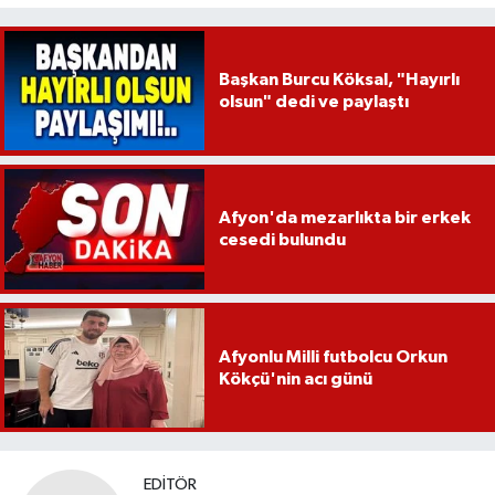
Başkan Burcu Köksal, "Hayırlı
olsun" dedi ve paylaştı
Afyon'da mezarlıkta bir erkek
cesedi bulundu
Afyonlu Milli futbolcu Orkun
Kökçü'nin acı günü
EDITÖR