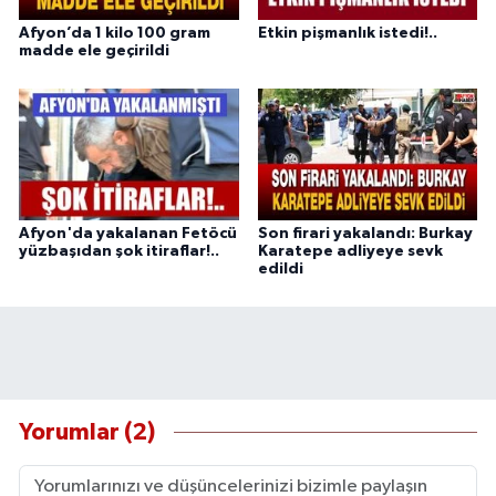
Afyon’da 1 kilo 100 gram
Etkin pişmanlık istedi!..
madde ele geçirildi
Afyon'da yakalanan Fetöcü
Son firari yakalandı: Burkay
yüzbaşıdan şok itiraflar!..
Karatepe adliyeye sevk
edildi
Yorumlar (2)