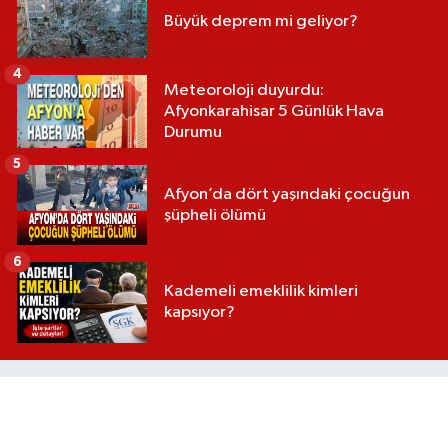
Büyük deprem mi geliyor?
4
Meteoroloji duyurdu:
Afyonkarahisar 5 Günlük Hava
Durumu
5
Afyon’da dört yaşındaki çocuğun
şüpheli ölümü
6
Kademeli emeklilik kimleri
kapsıyor?