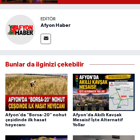
EDITÖR
Afyon Haber
Bunlar da ilginizi çekebilir
Afyon’da "Borsa-20" nohut
Afyon’da Akıllı Kavşak
çeşidinde ilk hasat
Mesaisi! İşte Alternatif
heyecanı
Yollar