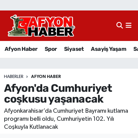
Afyon Haber
Siyaset
Afyon Haber
Spor
Siyaset
Asayiş Yaşam
S
Spor
Asayiş Yaşam
HABERLER
AFYON HABER
Afyon'da Cumhuriyet
Sağlık
coşkusu yaşanacak
Eğitim
Afyonkarahisar’da Cumhuriyet Bayramı kutlama
Sivil Toplum
programı belli oldu, Cumhuriyetin 102. Yılı
Coşkuyla Kutlanacak
Ekonomi