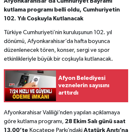
Afyonkarahisar’da Cumhuriyet Bayramı
kutlama programı belli oldu, Cumhuriyetin
102. Yılı Coşkuyla Kutlanacak
Türkiye Cumhuriyeti’nin kuruluşunun 102. yıl
dönümü, Afyonkarahisar’da hafta boyunca
düzenlenecek tören, konser, sergi ve spor
etkinlikleriyle büyük bir coşkuyla kutlanacak.
Afyon Belediyesi
veznelerin sayısını
arttırdı
Afyonkarahisar Valiliği’nden yapılan açıklamaya
göre kutlama programı,
28 Ekim Salı günü saat
13.00’te
Kocatepe Parkı’ndaki
Atatürk Anıtı’na