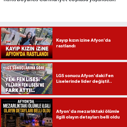
Kayıp kızın izine Afyon’da
rastlandı
LGS sonucu Afyon'daki Fen
Liselerinde lider değişti!..
Afyon'da mezarlıktaki ölümle
ilgili olayın detayları belli oldu