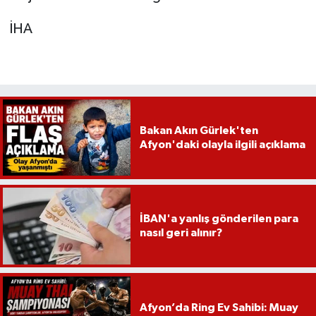
İHA
Bakan Akın Gürlek'ten
Afyon'daki olayla ilgili açıklama
İBAN'a yanlış gönderilen para
nasıl geri alınır?
Afyon’da Ring Ev Sahibi: Muay