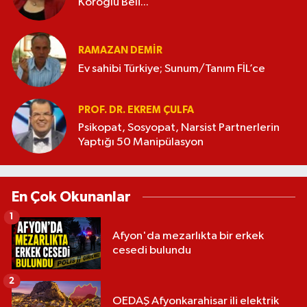
Köroğlu Beli...
RAMAZAN DEMİR
Ev sahibi Türkiye; Sunum/Tanım FİL’ce
PROF. DR. EKREM ÇULFA
Psikopat, Sosyopat, Narsist Partnerlerin
Yaptığı 50 Manipülasyon
En Çok Okunanlar
1
Afyon'da mezarlıkta bir erkek
cesedi bulundu
2
OEDAŞ Afyonkarahisar ili elektrik