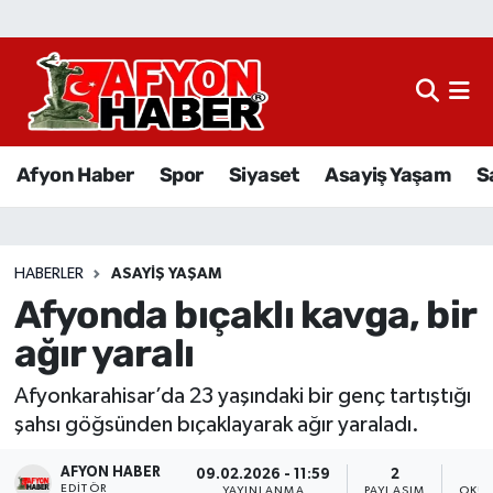
Afyon Haber
Siyaset
Afyon Haber
Spor
Siyaset
Asayiş Yaşam
S
Spor
Asayiş Yaşam
HABERLER
ASAYIŞ YAŞAM
Afyonda bıçaklı kavga, bir
Sağlık
ağır yaralı
Eğitim
Afyonkarahisar’da 23 yaşındaki bir genç tartıştığı
Sivil Toplum
şahsı göğsünden bıçaklayarak ağır yaraladı.
AFYON HABER
Ekonomi
09.02.2026 - 11:59
2
EDITÖR
YAYINLANMA
PAYLAŞIM
OKUN