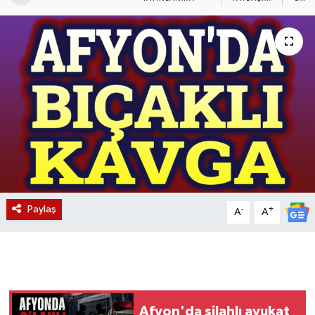
Magazin
Etkinlikler
Paylaş
-
+
A
A
Afyon'da silahlı avukat