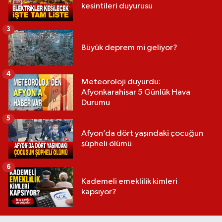
kesintileri duyurusu
3
Büyük deprem mi geliyor?
4
Meteoroloji duyurdu:
Afyonkarahisar 5 Günlük Hava
Durumu
5
Afyon’da dört yaşındaki çocuğun
şüpheli ölümü
6
Kademeli emeklilik kimleri
kapsıyor?