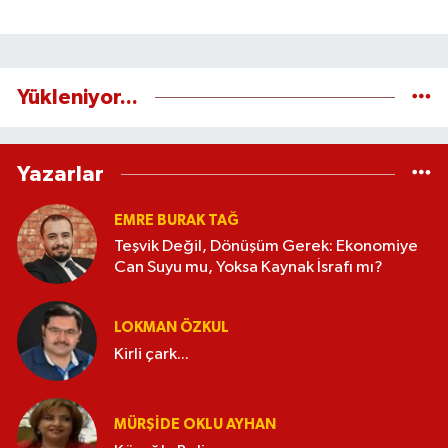
Yükleniyor...
Yazarlar
EMRE BURAK TAĞ
Teşvik Değil, Dönüşüm Gerek: Ekonomiye
Can Suyu mu, Yoksa Kaynak İsrafı mı?
LOKMAN ÖZKUL
Kirli çark...
MÜRŞIDE OKLU AYHAN