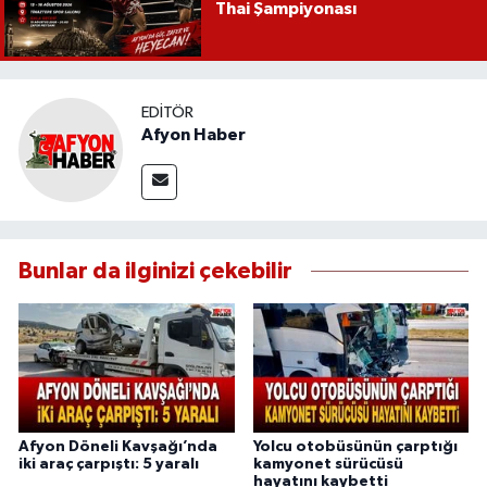
Thai Şampiyonası
EDITÖR
Afyon Haber
Bunlar da ilginizi çekebilir
Afyon Döneli Kavşağı’nda
Yolcu otobüsünün çarptığı
iki araç çarpıştı: 5 yaralı
kamyonet sürücüsü
hayatını kaybetti