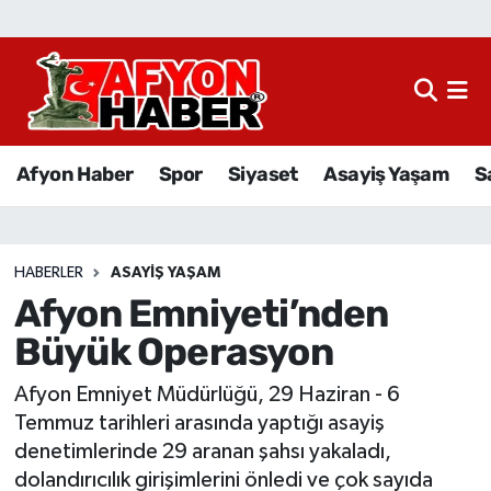
Afyon Haber
Siyaset
Afyon Haber
Spor
Siyaset
Asayiş Yaşam
S
Spor
Asayiş Yaşam
HABERLER
ASAYIŞ YAŞAM
Afyon Emniyeti’nden
Sağlık
Büyük Operasyon
Eğitim
Afyon Emniyet Müdürlüğü, 29 Haziran - 6
Sivil Toplum
Temmuz tarihleri arasında yaptığı asayiş
denetimlerinde 29 aranan şahsı yakaladı,
Ekonomi
dolandırıcılık girişimlerini önledi ve çok sayıda