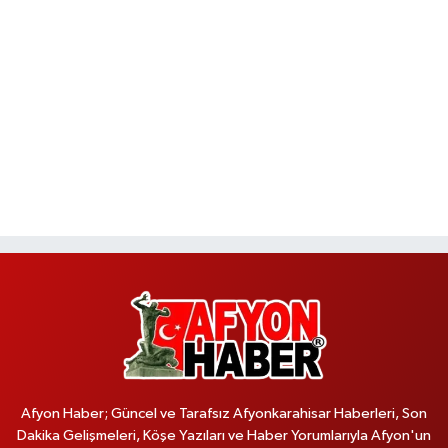
Afyon Haber; Güncel ve Tarafsız Afyonkarahisar Haberleri, Son
Dakika Gelişmeleri, Köşe Yazıları ve Haber Yorumlarıyla Afyon'un