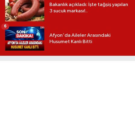
Bakanlık açıkladı: İşte tağşiş yapılan
3 sucuk markası!..
6
Afyon'da Aileler Arasındaki
Husumet Kanlı Bitti