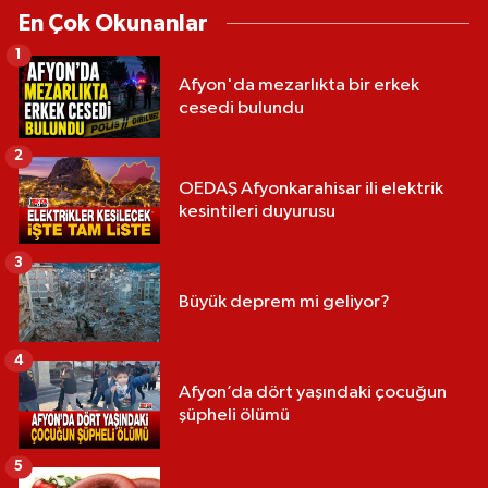
En Çok Okunanlar
1
Afyon'da mezarlıkta bir erkek
cesedi bulundu
2
OEDAŞ Afyonkarahisar ili elektrik
kesintileri duyurusu
3
Büyük deprem mi geliyor?
4
Afyon’da dört yaşındaki çocuğun
şüpheli ölümü
5