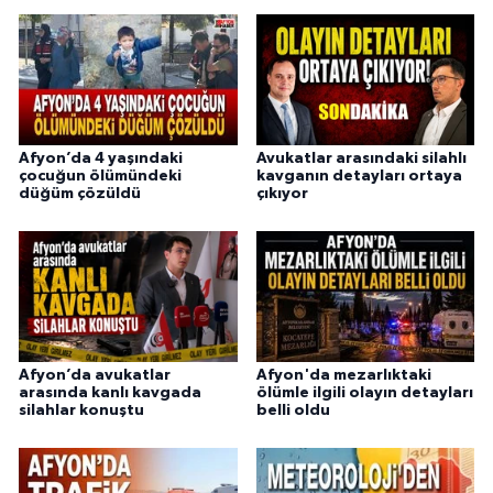
Afyon’da 4 yaşındaki
Avukatlar arasındaki silahlı
çocuğun ölümündeki
kavganın detayları ortaya
düğüm çözüldü
çıkıyor
Afyon’da avukatlar
Afyon'da mezarlıktaki
arasında kanlı kavgada
ölümle ilgili olayın detayları
silahlar konuştu
belli oldu