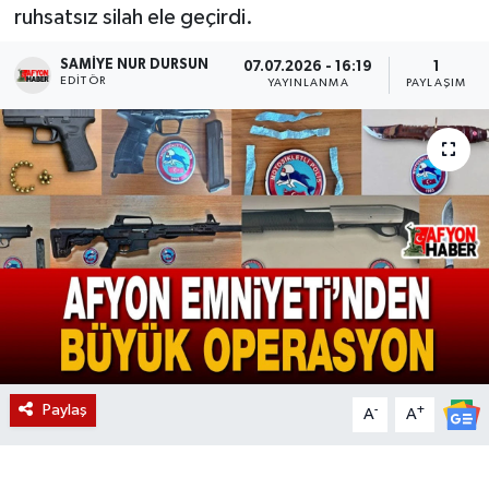
ruhsatsız silah ele geçirdi.
Magazin
SAMIYE NUR DURSUN
07.07.2026 - 16:19
1
EDITÖR
YAYINLANMA
PAYLAŞIM
Etkinlikler
Paylaş
-
+
A
A