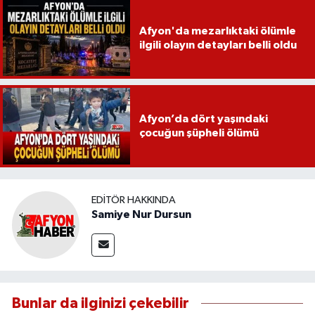
Afyon'da mezarlıktaki ölümle
ilgili olayın detayları belli oldu
Afyon’da dört yaşındaki
çocuğun şüpheli ölümü
EDITÖR HAKKINDA
Samiye Nur Dursun
Bunlar da ilginizi çekebilir