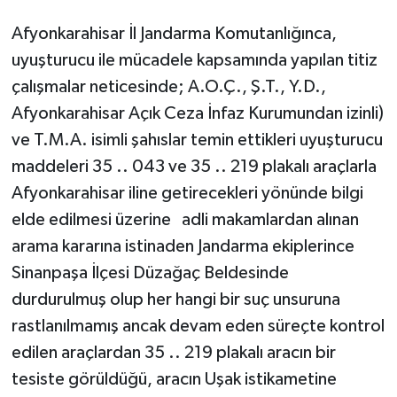
Afyonkarahisar İl Jandarma Komutanlığınca,
uyuşturucu ile mücadele kapsamında yapılan titiz
çalışmalar neticesinde; A.O.Ç., Ş.T., Y.D.,
Afyonkarahisar Açık Ceza İnfaz Kurumundan izinli)
ve T.M.A. isimli şahıslar temin ettikleri uyuşturucu
maddeleri 35 .. 043 ve 35 .. 219 plakalı araçlarla
Afyonkarahisar iline getirecekleri yönünde bilgi
elde edilmesi üzerine adli makamlardan alınan
arama kararına istinaden Jandarma ekiplerince
Sinanpaşa İlçesi Düzağaç Beldesinde
durdurulmuş olup her hangi bir suç unsuruna
rastlanılmamış ancak devam eden süreçte kontrol
edilen araçlardan 35 .. 219 plakalı aracın bir
tesiste görüldüğü, aracın Uşak istikametine