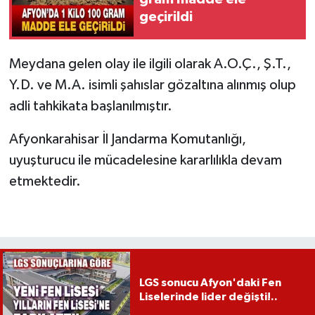
geçirildi
Meydana gelen olay ile ilgili olarak A.O.Ç., Ş.T.,
Y.D. ve M.A. isimli şahıslar gözaltına alınmış olup
adli tahkikata başlanılmıştır.
Afyonkarahisar İl Jandarma Komutanlığı,
uyuşturucu ile mücadelesine kararlılıkla devam
etmektedir.
LGS sonucu Afyon'daki Fen
Liselerinde lider değişti!..