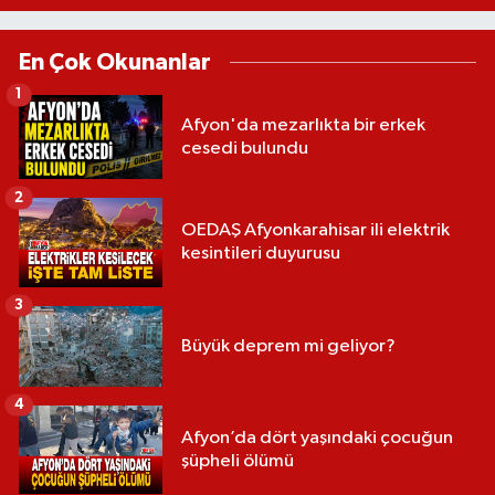
En Çok Okunanlar
1
Afyon'da mezarlıkta bir erkek
cesedi bulundu
2
OEDAŞ Afyonkarahisar ili elektrik
kesintileri duyurusu
3
Büyük deprem mi geliyor?
4
Afyon’da dört yaşındaki çocuğun
şüpheli ölümü