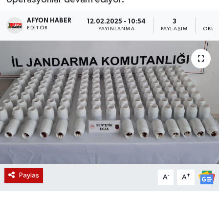
Magazin
AFYON HABER
12.02.2025 - 10:54
3
EDITÖR
YAYINLANMA
PAYLAŞIM
OKUN
Etkinlikler
Paylaş
-
+
A
A