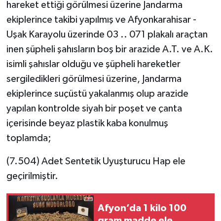
hareket ettiği görülmesi üzerine Jandarma
ekiplerince takibi yapılmış ve Afyonkarahisar -
Uşak Karayolu üzerinde 03 .. 071 plakalı araçtan
inen şüpheli şahısların boş bir arazide A.T. ve A.K.
isimli şahıslar olduğu ve şüpheli hareketler
sergiledikleri görülmesi üzerine, Jandarma
ekiplerince suçüstü yakalanmış olup arazide
yapılan kontrolde siyah bir poşet ve çanta
içerisinde beyaz plastik kaba konulmuş
toplamda;
(7.504) Adet Sentetik Uyuşturucu Hap ele
geçirilmiştir.
Afyon’da 1 kilo 100
gram madde ele