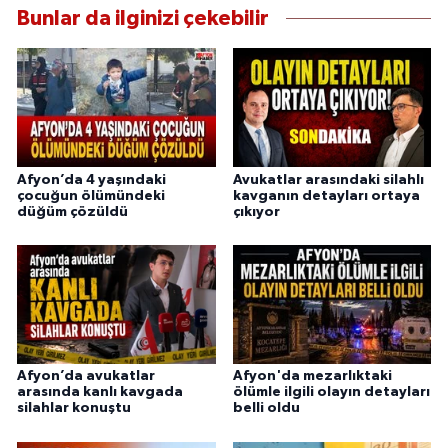
Bunlar da ilginizi çekebilir
Afyon’da 4 yaşındaki
Avukatlar arasındaki silahlı
çocuğun ölümündeki
kavganın detayları ortaya
düğüm çözüldü
çıkıyor
Afyon’da avukatlar
Afyon'da mezarlıktaki
arasında kanlı kavgada
ölümle ilgili olayın detayları
silahlar konuştu
belli oldu