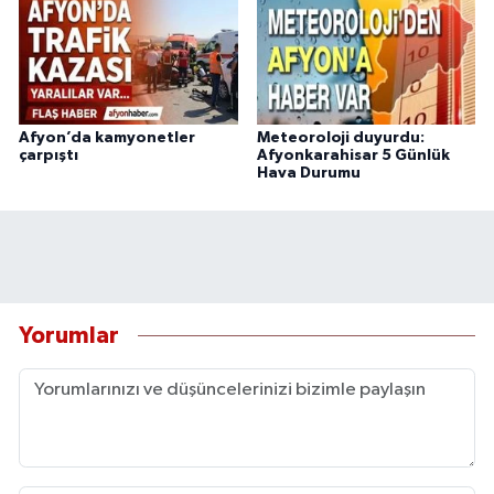
Afyon’da kamyonetler
Meteoroloji duyurdu:
çarpıştı
Afyonkarahisar 5 Günlük
Hava Durumu
Yorumlar