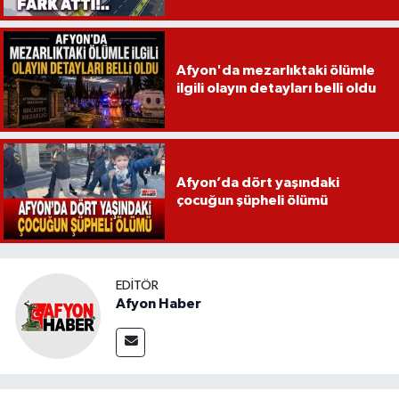
Afyon'da mezarlıktaki ölümle
ilgili olayın detayları belli oldu
Afyon’da dört yaşındaki
çocuğun şüpheli ölümü
EDITÖR
Afyon Haber