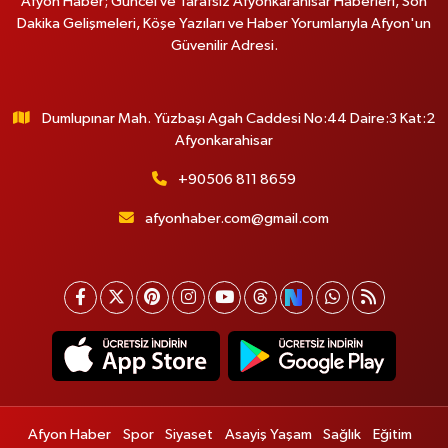
Afyon Haber; Güncel ve Tarafsız Afyonkarahisar Haberleri, Son
Dakika Gelişmeleri, Köşe Yazıları ve Haber Yorumlarıyla Afyon'un
Güvenilir Adresi.
Dumlupınar Mah. Yüzbaşı Agah Caddesi No:44 Daire:3 Kat:2
Afyonkarahisar
+90506 811 8659
afyonhaber.com@gmail.com
Afyon Haber
Spor
Siyaset
Asayiş Yaşam
Sağlık
Eğitim