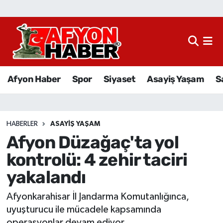
Afyon Haber
Siyaset
Afyon Haber
Spor
Siyaset
Asayiş Yaşam
S
Spor
Asayiş Yaşam
HABERLER
ASAYIŞ YAŞAM
Afyon Düzağaç'ta yol
Sağlık
kontrolü: 4 zehir taciri
Eğitim
yakalandı
Sivil Toplum
Afyonkarahisar İl Jandarma Komutanlığınca,
uyuşturucu ile mücadele kapsamında
Ekonomi
operasyonlar devam ediyor.