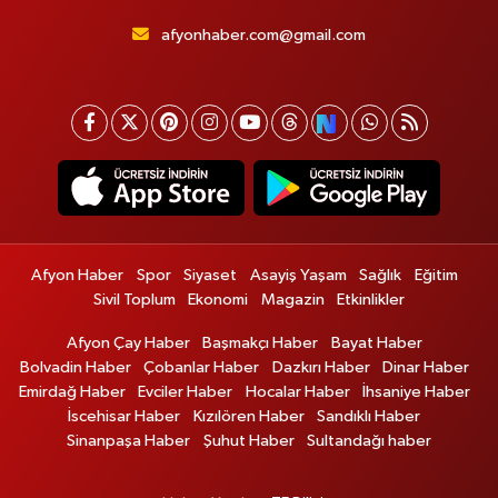
afyonhaber.com@gmail.com
Afyon Haber
Spor
Siyaset
Asayiş Yaşam
Sağlık
Eğitim
Sivil Toplum
Ekonomi
Magazin
Etkinlikler
Afyon Çay Haber
Başmakçı Haber
Bayat Haber
Bolvadin Haber
Çobanlar Haber
Dazkırı Haber
Dinar Haber
Emirdağ Haber
Evciler Haber
Hocalar Haber
İhsaniye Haber
İscehisar Haber
Kızılören Haber
Sandıklı Haber
Sinanpaşa Haber
Şuhut Haber
Sultandağı haber