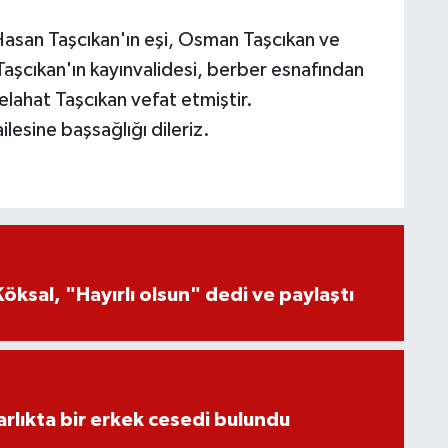
san Taşcıkan'ın eşi, Osman Taşcıkan ve
Taşcıkan'ın kayınvalidesi, berber esnafından
elahat Taşcıkan vefat etmiştir.
esine başsağlığı dileriz.
öksal, "Hayırlı olsun" dedi ve paylaştı
lıkta bir erkek cesedi bulundu