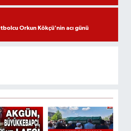
futbolcu Orkun Kökçü'nin acı günü