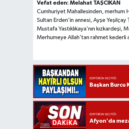
Vefat eden: Melahat TAŞCIKAN
Cumhuriyet Mahallesinden, merhum Ha
Sultan Erden'in annesi, Ayşe Yeşilçay 
Mustafa Yastıklıkaya'nın kızkardeşi, M
Merhumeye Allah'tan rahmet kederli ail
EDITÖRÜN SEÇTIĞI
Başkan Burcu K
EDITÖRÜN SEÇTIĞI
Afyon'da mezar