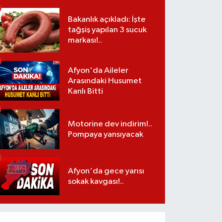
Bakanlık açıkladı: İşte
tağşiş yapılan 3 sucuk
markası!..
Afyon'da Aileler
Arasındaki Husumet
Kanlı Bitti
Motorine dev indirim!..
Pompaya yansıyacak
Afyon'da gece yarısı
sokak kavgası!..