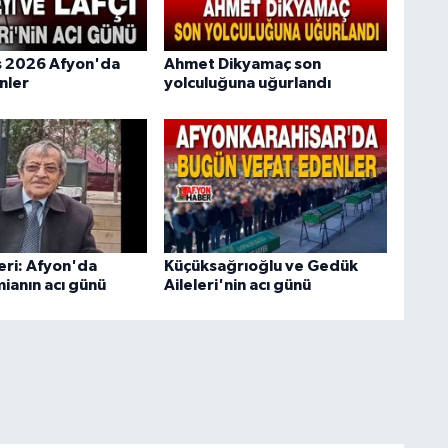
s 2026 Afyon'da
Ahmet Dikyamaç son
nler
yolculuğuna uğurlandı
eri: Afyon'da
Küçüksağrıoğlu ve Gedük
ianın acı günü
Aileleri'nin acı günü