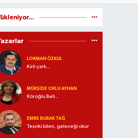
ükleniyor...
Yazarlar
LOKMAN ÖZKUL
Kirli çark...
MÜRŞIDE OKLU AYHAN
Köroğlu Beli...
EMRE BURAK TAĞ
Teşviki bilen, geleceği okur