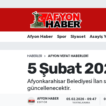
Afyon Haber
Siyaset
Afyon Haber
Spor
Siyaset
Asayiş 
Spor
Asayiş Yaşam
HABERLER
AFYON VEFAT HABERLERI
5 Şubat 20
Sağlık
Eğitim
Afyonkarahisar Belediyesi İlan s
güncellenecektir.
Sivil Toplum
AFYON HABER
05.02.2026 - 09:47
0
Ekonomi
EDITÖR
YAYINLANMA