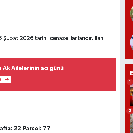
 Şubat 2026 tarihli cenaze ilanlarıdır. İlan
 Ak Ailelerinin acı günü
e
1
2
afta: 22 Parsel: 77