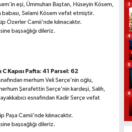
sem'in eşi, Ümmuhan Baştan, Hüseyin Kösem,
3
babası, Selami Kösem vefat etmiştir.
p Özerler Camii'nde kılınacaktır.
ine başsağlığı dileriz.
4
5
 C Kapısı Pafta: 41 Parsel: 62
nafından merhum Veli Serçe'nin oğlu,
merhum Şerafettin Serçe'nin kardeşi, Salih,
6
ayakkabıcı esnafından Kadir Serçe vefat
 Paşa Camii'nde kılınacaktır.
ine başsağlığı dileriz.