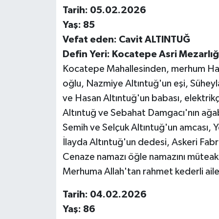
Tarih: 05.02.2026
Yaş: 85
Vefat eden: Cavit ALTINTUĞ
Defin Yeri: Kocatepe Asri Mezarlığı 
Kocatepe Mahallesinden, merhum Has
oğlu, Nazmiye Altıntuğ'un eşi, Sühey
ve Hasan Altıntuğ'un babası, elektri
Altıntuğ ve Sebahat Damgacı'nın ağab
Semih ve Selçuk Altıntuğ'un amcası, 
İlayda Altıntuğ'un dedesi, Askeri Fabr
Cenaze namazı öğle namazını müteakip
Merhuma Allah'tan rahmet kederli ailes
Tarih: 04.02.2026
Yaş: 86