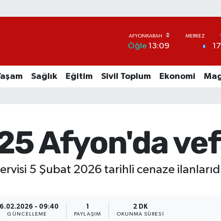
1
Öğle
13:09
Yaşam
Sağlık
Eğitim
Sivil Toplum
Ekonomi
Mag
25 Afyon'da vef
ervisi 5 Şubat 2026 tarihli cenaze ilanlarıd
6.02.2026 - 09:40
1
2 DK
GÜNCELLEME
PAYLAŞIM
OKUNMA SÜRESI