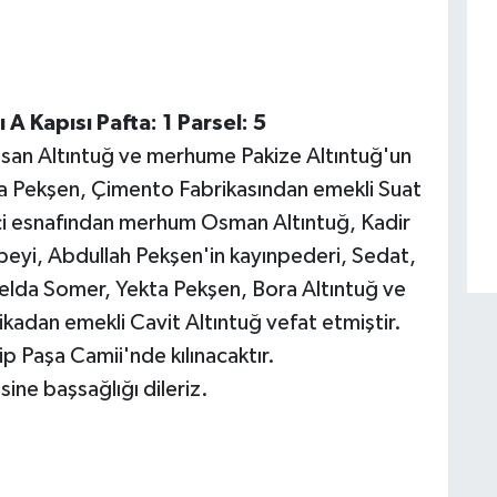
A Kapısı Pafta: 1 Parsel: 5
an Altıntuğ ve merhume Pakize Altıntuğ'un
la Pekşen, Çimento Fabrikasından emekli Suat
kçi esnafından merhum Osman Altıntuğ, Kadir
eyi, Abdullah Pekşen'in kayınpederi, Sedat,
Yelda Somer, Yekta Pekşen, Bora Altıntuğ ve
ikadan emekli Cavit Altıntuğ vefat etmiştir.
 Paşa Camii'nde kılınacaktır.
ine başsağlığı dileriz.