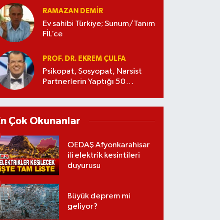
RAMAZAN DEMİR
Ev sahibi Türkiye; Sunum/Tanım
FİL’ce
PROF. DR. EKREM ÇULFA
Psikopat, Sosyopat, Narsist
Partnerlerin Yaptığı 50
Manipülasyon
En Çok Okunanlar
OEDAŞ Afyonkarahisar
ili elektrik kesintileri
duyurusu
Büyük deprem mi
geliyor?