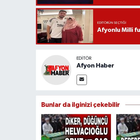
EDITÖRÜN SEÇTIĞI
Afyonlu Milli 
EDITÖR
Afyon Haber
Bunlar da ilginizi çekebilir