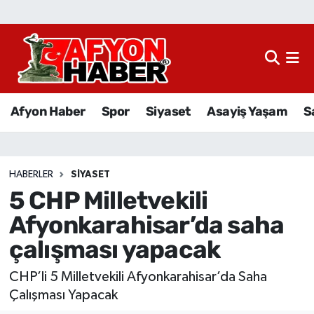
Afyon Haber
Siyaset
Afyon Haber
Spor
Siyaset
Asayiş Yaşam
S
Spor
Asayiş Yaşam
HABERLER
SIYASET
5 CHP Milletvekili
Sağlık
Afyonkarahisar’da saha
Eğitim
çalışması yapacak
Sivil Toplum
CHP’li 5 Milletvekili Afyonkarahisar’da Saha
Çalışması Yapacak
Ekonomi