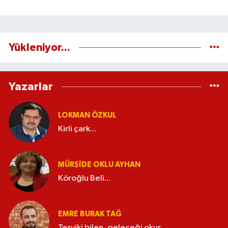
Yükleniyor...
Yazarlar
LOKMAN ÖZKUL
Kirli çark...
MÜRŞIDE OKLU AYHAN
Köroğlu Beli...
EMRE BURAK TAĞ
Teşviki bilen, geleceği okur