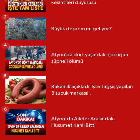
kesintileri duyurusu
3
Büyük deprem mi geliyor?
4
Afyon’da dört yaşındaki çocuğun
şüpheli ölümü
5
Bakanlık açıkladı: İşte tağşiş yapılan
3 sucuk markası!..
6
Afyon'da Aileler Arasındaki
Husumet Kanlı Bitti