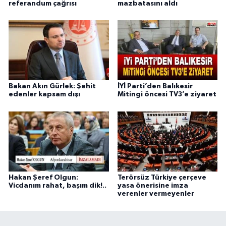
referandum çağrısı
mazbatasını aldı
Bakan Akın Gürlek: Şehit
İYİ Parti’den Balıkesir
edenler kapsam dışı
Mitingi öncesi TV3’e ziyaret
Hakan Şeref Olgun:
Terörsüz Türkiye çerçeve
Vicdanım rahat, başım dik!..
yasa önerisine imza
verenler vermeyenler