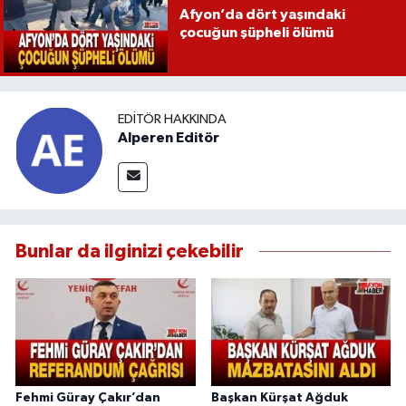
Afyon’da dört yaşındaki
çocuğun şüpheli ölümü
EDITÖR HAKKINDA
Alperen Editör
Bunlar da ilginizi çekebilir
Fehmi Güray Çakır’dan
Başkan Kürşat Ağduk