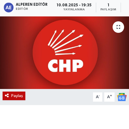
ALPEREN EDITÖR
10.08.2025 - 19:35
1
EDITÖR
Magazin
YAYINLANMA
PAYLAŞIM
O
Etkinlikler
Paylaş
-
+
A
A