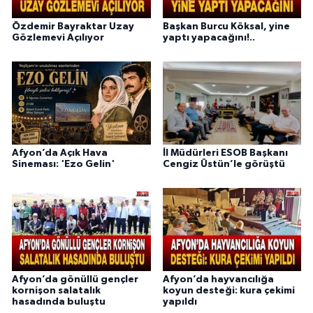
Özdemir Bayraktar Uzay
Başkan Burcu Köksal, yine
Gözlemevi Açılıyor
yaptı yapacağını!..
Afyon’da Açık Hava
İl Müdürleri ESOB Başkanı
Sineması: 'Ezo Gelin'
Cengiz Üstün’le görüştü
Afyon’da gönüllü gençler
Afyon’da hayvancılığa
kornişon salatalık
koyun desteği: kura çekimi
hasadında buluştu
yapıldı