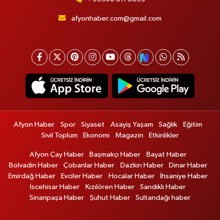
afyonhaber.com@gmail.com
Afyon Haber
Spor
Siyaset
Asayiş Yaşam
Sağlık
Eğitim
Sivil Toplum
Ekonomi
Magazin
Etkinlikler
Afyon Çay Haber
Başmakçı Haber
Bayat Haber
Bolvadin Haber
Çobanlar Haber
Dazkırı Haber
Dinar Haber
Emirdağ Haber
Evciler Haber
Hocalar Haber
İhsaniye Haber
İscehisar Haber
Kızılören Haber
Sandıklı Haber
Sinanpaşa Haber
Şuhut Haber
Sultandağı haber