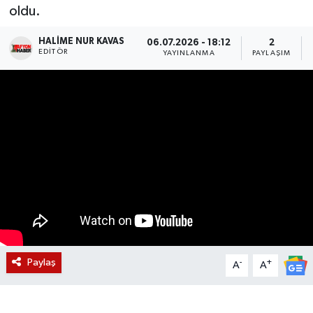
oldu.
Magazin
HALIME NUR KAVAS
06.07.2026 - 18:12
2
EDITÖR
YAYINLANMA
PAYLAŞIM
Etkinlikler
Paylaş
-
+
A
A