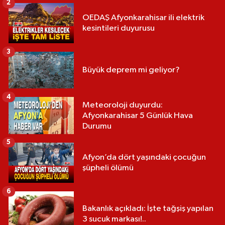
2
OEDAŞ Afyonkarahisar ili elektrik
kesintileri duyurusu
3
Büyük deprem mi geliyor?
4
Meteoroloji duyurdu:
Afyonkarahisar 5 Günlük Hava
Durumu
5
Afyon’da dört yaşındaki çocuğun
şüpheli ölümü
6
Bakanlık açıkladı: İşte tağşiş yapılan
3 sucuk markası!..