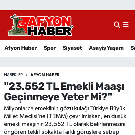
Afyon Haber
Siyaset
Afyon Haber
Spor
Siyaset
Asayiş Yaşam
S
Spor
Asayiş Yaşam
HABERLER
AFYON HABER
"23.552 TL Emekli Maaşı
Sağlık
Geçinmeye Yeter Mi?"
Eğitim
Milyonlarca emeklinin gözü kulağı Türkiye Büyük
Sivil Toplum
Millet Meclisi'ne (TBMM) çevrilmişken, en düşük
emekli maaşının 23.552 TL olarak belirlenmesini
Ekonomi
öngören teklif sokakta farklı görüşlere sebep