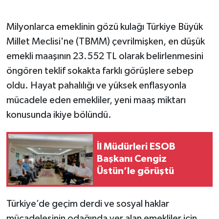
Milyonlarca emeklinin gözü kulağı Türkiye Büyük
Millet Meclisi'ne (TBMM) çevrilmişken, en düşük
emekli maaşının 23.552 TL olarak belirlenmesini
öngören teklif sokakta farklı görüşlere sebep
oldu. Hayat pahalılığı ve yüksek enflasyonla
mücadele eden emekliler, yeni maaş miktarı
konusunda ikiye bölündü.
İl Müdürleri ESOB
Başkanı Cengiz
Üstün’le görüştü
Türkiye’de geçim derdi ve sosyal haklar
mücadelesinin odağında yer alan emekliler için