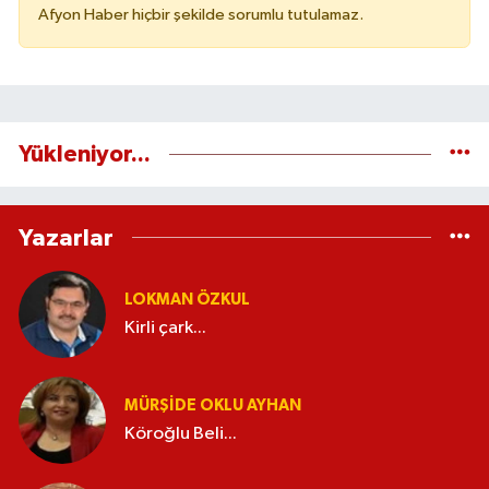
Afyon Haber hiçbir şekilde sorumlu tutulamaz.
Yükleniyor...
Yazarlar
LOKMAN ÖZKUL
Kirli çark...
MÜRŞIDE OKLU AYHAN
Köroğlu Beli...