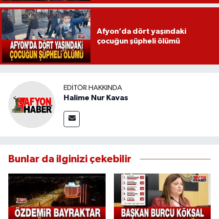
Afyon’da dört yaşındaki
çocuğun şüpheli ölümü
EDITÖR HAKKINDA
Halime Nur Kavas
Bunlar da ilginizi çekebilir