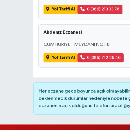
Yol Tarifi Al
0 (386) 213 33 76
Akdenız Eczanesi
CUMHURIYET MEYDANI NO:18
Yol Tarifi Al
0 (386) 712 26 46
Her eczane gece boyunca açık olmayabilir, 
beklenmedik durumlar nedeniyle nöbete g
eczanenin açık olduğunu telefon aracılığıyla 