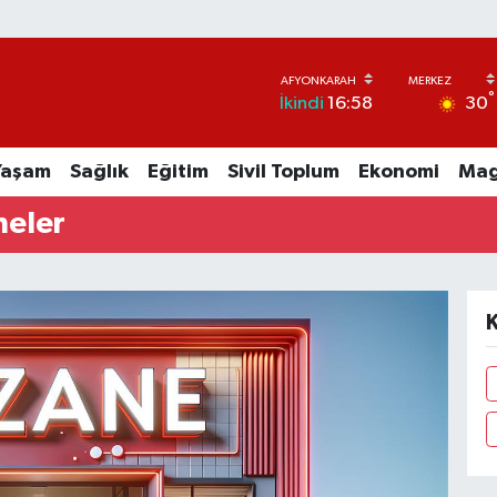
°
30
İkindi
16:58
Yaşam
Sağlık
Eğitim
Sivil Toplum
Ekonomi
Mag
neler
K