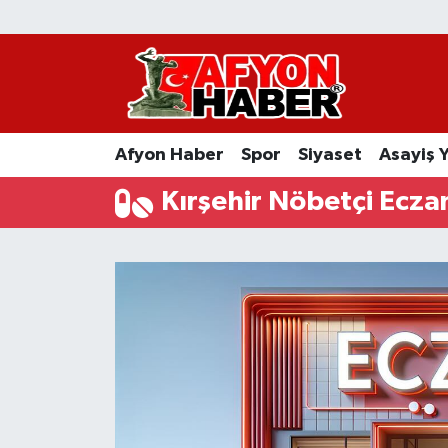
Afyon Haber
Siyaset
Afyon Haber
Spor
Siyaset
Asayiş 
Spor
Kırşehir Nöbetçi Ecza
Asayiş Yaşam
Sağlık
Eğitim
Sivil Toplum
Ekonomi