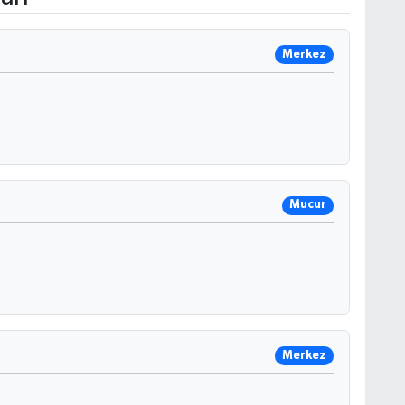
Merkez
Mucur
Merkez