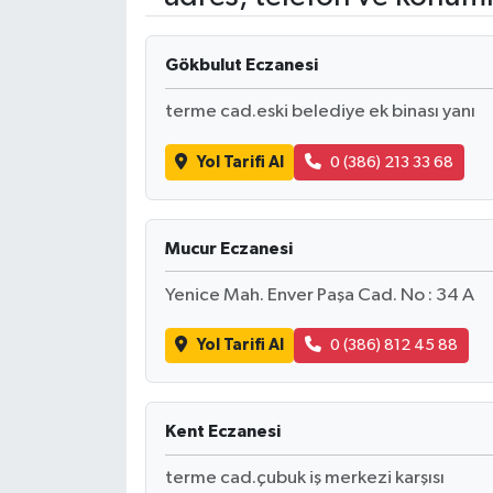
Gökbulut Eczanesi
terme cad.eski belediye ek binası yanı
Yol Tarifi Al
0 (386) 213 33 68
Mucur Eczanesi
Yenice Mah. Enver Paşa Cad. No : 34 A
Yol Tarifi Al
0 (386) 812 45 88
Kent Eczanesi
terme cad.çubuk iş merkezi karşısı