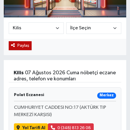
Magazin
Etkinlikler
Paylaş
Kilis
07 Ağustos 2026 Cuma nöbetçi eczane
adres, telefon ve konumları
Polat Eczanesi
Merkez
CUMHURIYET CADDESI NO:17 (AKTÜRK TIP
MERKEZİ KARŞISI)
Yol Tarifi Al
0 (348) 813 26 08