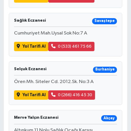
Sağlık Eczanesi
Savaştepe
Cumhuriyet Mah.Uysal Sok No:7 A
Yol Tarifi Al
0 (533) 461 75 66
Selçuk Eczanesi
Burhaniye
Ören Mh. Siteler Cd. 2012.Sk. No:3 A
Yol Tarifi Al
0 (266) 416 45 30
Merve Yalçın Eczanesi
Akçay
Altınkum 11 Nolu Sağlık Ocağı Karşısı