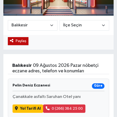
Magazin
Etkinlikler
Paylaş
Balıkesir
09 Ağustos 2026 Pazar nöbetçi
eczane adres, telefon ve konumları
Pelin Deniz Eczanesi
Güre
Çanakkale asfaltı Saruhan Otel yanı
Yol Tarifi Al
0 (266) 384 25 00