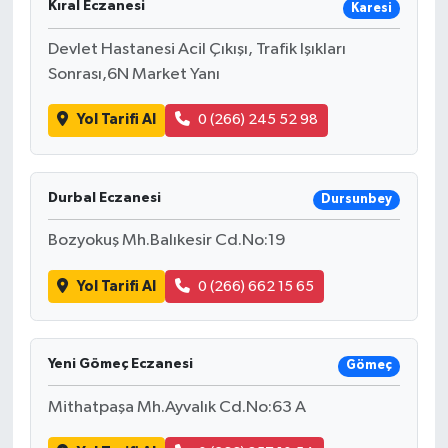
Kıral Eczanesi
Karesi
Devlet Hastanesi Acil Çıkışı, Trafik Işıkları
Sonrası,6N Market Yanı
Yol Tarifi Al
0 (266) 245 52 98
Durbal Eczanesi
Dursunbey
Bozyokuş Mh.Balıkesir Cd.No:19
Yol Tarifi Al
0 (266) 662 15 65
Yeni Gömeç Eczanesi
Gömeç
Mithatpaşa Mh.Ayvalık Cd.No:63 A