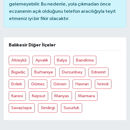
gelemeyebilir. Bu nedenle, yola çıkmadan önce
eczanenin açık olduğunu telefon aracılığıyla teyit
etmeniz iyi bir fikir olacaktır.
Balıkesir Diğer İlçeler
Altieylül
Ayvalik
Balya
Bandirma
Bigadiç
Burhaniye
Dursunbey
Edremit
Erdek
Gömeç
Gönen
Havran
İvrindi
Karesi
Kepsut
Manyas
Marmara
Savaştepe
Sindirgi
Susurluk