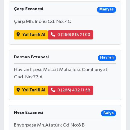
Çarşı Eczanesi
Manyas
Çarşı Mh. İnönü Cd. No:7 C
Yol Tarifi Al
0 (266) 818 21 00
Derman Eczanesi
Havran
Havran İlçesi. Mescit Mahallesi. Cumhuriyet
Cad. No:73 A
Yol Tarifi Al
0 (266) 432 11 58
Neşe Eczanesi
Balya
Enverpaşa Mh.Atatürk Cd.No:8 B