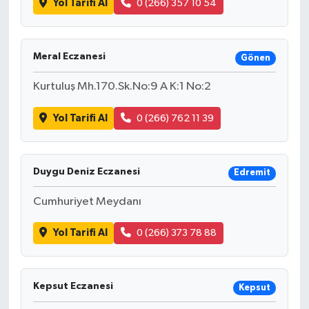
Yol Tarifi Al
0 (266) 357 10 54
Meral Eczanesi
Gönen
Kurtuluş Mh.170.Sk.No:9 A K:1 No:2
Yol Tarifi Al
0 (266) 762 11 39
Duygu Deniz Eczanesi
Edremit
Cumhuriyet Meydanı
Yol Tarifi Al
0 (266) 373 78 88
Kepsut Eczanesi
Kepsut