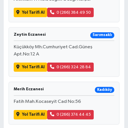
Yol Tarifi Al
0 (266) 384 49 50
Zeytin Eczanesi
Sarımsaklı
Küçükköy Mh.Cumhuriyet Cad.Güneş
Apt.No:12 A
Yol Tarifi Al
0 (266) 324 28 84
Merih Eczanesi
Kadıköy
Fatih Mah.Kocaseyit Cad No:56
Yol Tarifi Al
0 (266) 374 44 45