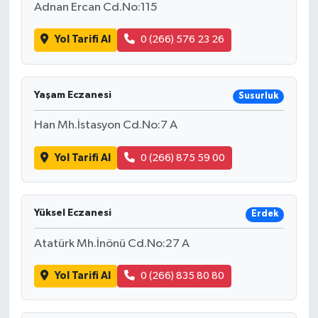
Adnan Ercan Cd.No:115
Yol Tarifi Al
0 (266) 576 23 26
Yaşam Eczanesi
Susurluk
Han Mh.İstasyon Cd.No:7 A
Yol Tarifi Al
0 (266) 875 59 00
Yüksel Eczanesi
Erdek
Atatürk Mh.İnönü Cd.No:27 A
Yol Tarifi Al
0 (266) 835 80 80