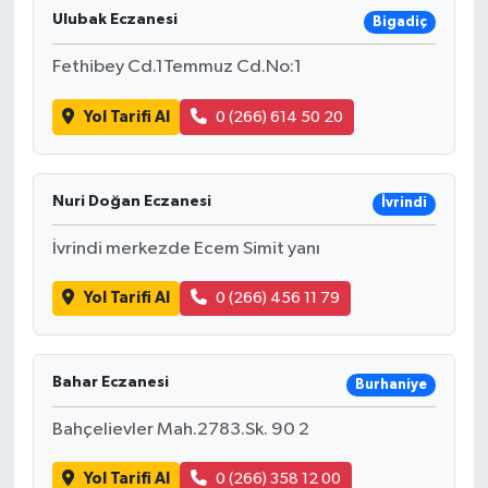
Ulubak Eczanesi
Bigadiç
Fethibey Cd.1Temmuz Cd.No:1
Yol Tarifi Al
0 (266) 614 50 20
Nuri Doğan Eczanesi
İvrindi
İvrindi merkezde Ecem Simit yanı
Yol Tarifi Al
0 (266) 456 11 79
Bahar Eczanesi
Burhaniye
Bahçelievler Mah.2783.Sk. 90 2
Yol Tarifi Al
0 (266) 358 12 00