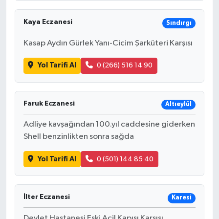
Kaya Eczanesi
Sındırgı
Kasap Aydın Gürlek Yanı-Cicim Şarküteri Karşısı
Yol Tarifi Al
0 (266) 516 14 90
Faruk Eczanesi
Altıeylül
Adliye kavşağından 100.yıl caddesine giderken
Shell benzinlikten sonra sağda
Yol Tarifi Al
0 (501) 144 85 40
İlter Eczanesi
Karesi
Devlet Hastanesi Eski Acil Kapısı Karşısı